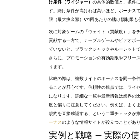
け条件（ワイジャー）
の具体的数値と、条件
す。賭け条件が高ければ高いほど、ボーナス
限（最大換金額）や1回あたりの賭け額制限も
次に対象ゲームの「ウェイト（貢献度）」を
貢献する一方で、テーブルゲームやビデオポ
ていないと、ブラックジャックやルーレット
さらに、プロモーションの有効期限やフリー
ります。
比較の際は、複数サイトのボーナスを同一条
ることが肝心です。信頼性の観点では、ライ
になります。詳細な一覧や最新情報は業界の
度と偏りに注意してください。例えば、よく
規約を直接確認する、という二重チェックが
ーナス
のような情報サイトが役立つことがあ
実例と戦略 — 実際の