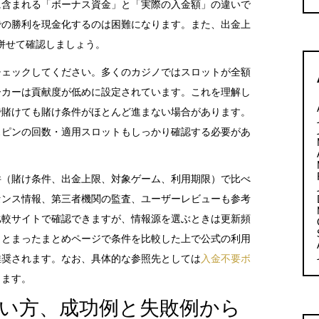
に含まれる「ボーナス資金」と「実際の入金額」の違いで
での勝利を現金化するのは困難になります。また、出金上
併せて確認しましょう。
チェックしてください。多くのカジノではスロットが全額
ーカーは貢献度が低めに設定されています。これを理解し
で賭けても賭け条件がほとんど進まない場合があります。
スピンの回数・適用スロットもしっかり確認する必要があ
件（賭け条件、出金上限、対象ゲーム、利用期限）で比べ
センス情報、第三者機関の監査、ユーザーレビューも参考
比較サイトで確認できますが、情報源を選ぶときは更新頻
まとまったまとめページで条件を比較した上で公式の利用
推奨されます。なお、具体的な参照先としては
入金不要ボ
ります。
使い方、成功例と失敗例から