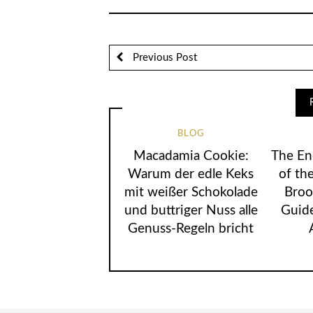
Previous Post
BLOG
Macadamia Cookie:
The En
Warum der edle Keks
of the
mit weißer Schokolade
Broo
und buttriger Nuss alle
Guide
Genuss-Regeln bricht