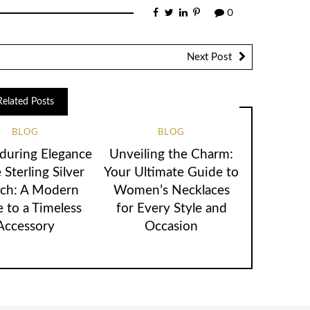
0
Next Post
Related Posts
BLOG
BLOG
during Elegance
Unveiling the Charm:
 Sterling Silver
Your Ultimate Guide to
ch: A Modern
Women’s Necklaces
 to a Timeless
for Every Style and
Accessory
Occasion