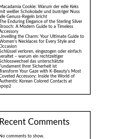
Macadamia Cookie: Warum der edle Keks
mit weißer Schokolade und buttriger Nuss
alle Genuss-Regeln bricht
The Enduring Elegance of the Sterling Silver
Brooch: A Modern Guide to a Timeless
Accessory
Unveiling the Charm: Your Ultimate Guide to
Women’s Necklaces for Every Style and
Occasion
Schlüssel verloren, eingezogen oder einfach
veraltet – warum ein rechtzeitiger
Schlosswechsel das unterschätzte
Fundament Ihrer Sicherheit ist
Transform Your Gaze with K‑Beauty’s Most
Coveted Accessory: Inside the World of
Authentic Korean Colored Contacts at
kpop2
Recent Comments
No comments to show.