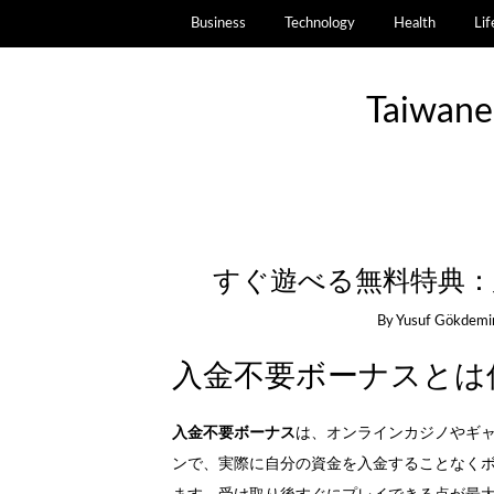
Business
Technology
Health
Lif
Taiwane
すぐ遊べる無料特典：
By
Yusuf Gökdemi
入金不要ボーナスとは何
入金不要ボーナス
は、オンラインカジノやギ
ンで、実際に自分の資金を入金することなく