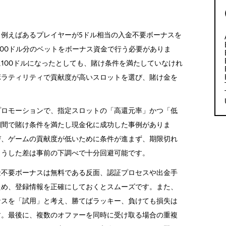
例えばあるプレイヤーが5ドル相当の入金不要ボーナスを
200ドル分のベットをボーナス資金で行う必要がありま
100ドルになったとしても、賭け条件を満たしていなけれ
ボラティリティで貢献度が高いスロットを選び、賭け金を
。
プロモーションで、指定スロットの「高還元率」かつ「低
期間で賭け条件を満たし現金化に成功した事例がありま
び、ゲームの貢献度が低いために条件が進まず、期限切れ
こうした差は事前の下調べで十分回避可能です。
金不要ボーナスは無料である反面、認証プロセスや出金手
ため、登録情報を正確にしておくとスムーズです。また、
ナスを「試用」と考え、勝てばラッキー、負けても損失は
す。最後に、複数のオファーを同時に受け取る場合の重複