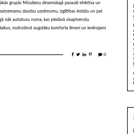
ielākās grupās Mūsdienu dinamiskajā pasaulē efektīva un
 neatņemamu daudzu uzņēmumu, izglītības iestāžu un pat
alīgā nāk autobusu noma, kas piedāvā visaptverošu
ienlaikus, nodrošinot augstāku komforta līmeni un ievērojami
0