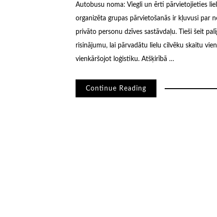
Autobusu noma: Viegli un ērti pārvietojieties l
organizēta grupas pārvietošanās ir kļuvusi par
privāto personu dzīves sastāvdaļu. Tieši šeit p
risinājumu, lai pārvadātu lielu cilvēku skaitu v
vienkāršojot loģistiku. Atšķirībā …
Continue Reading