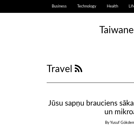
Business
Technology
Health
Lif
Taiwane
Travel
Jūsu sapņu brauciens sākas
un mikro
By
Yusuf Gökdem