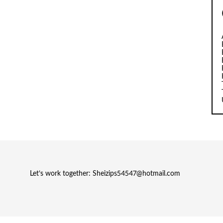
Let’s work together:
Sheizips54547@hotmail.com