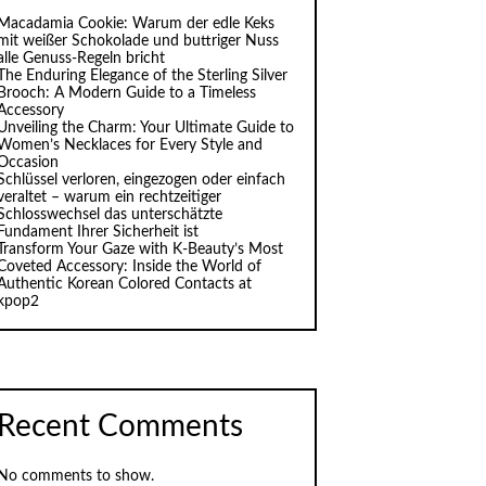
Macadamia Cookie: Warum der edle Keks
mit weißer Schokolade und buttriger Nuss
alle Genuss-Regeln bricht
The Enduring Elegance of the Sterling Silver
Brooch: A Modern Guide to a Timeless
Accessory
Unveiling the Charm: Your Ultimate Guide to
Women’s Necklaces for Every Style and
Occasion
Schlüssel verloren, eingezogen oder einfach
veraltet – warum ein rechtzeitiger
Schlosswechsel das unterschätzte
Fundament Ihrer Sicherheit ist
Transform Your Gaze with K‑Beauty’s Most
Coveted Accessory: Inside the World of
Authentic Korean Colored Contacts at
kpop2
Recent Comments
No comments to show.