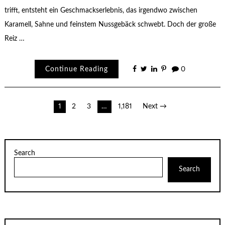
trifft, entsteht ein Geschmackserlebnis, das irgendwo zwischen
Karamell, Sahne und feinstem Nussgebäck schwebt. Doch der große
Reiz …
Continue Reading
0
Posts
1
2
3
…
1,181
Next →
pagination
Search
Search