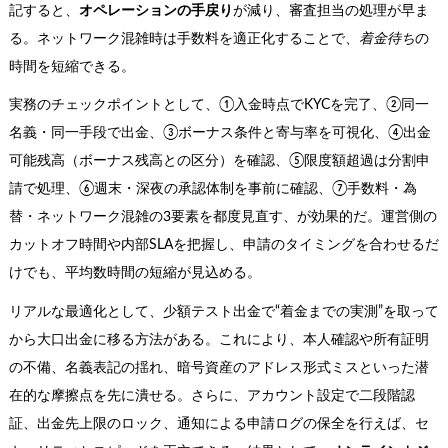
記すると、
オペレーションの手戻り
が減り、審査担当の処理が早ま
る。ネットワーク混雑時は手数料を適正化することで、
着金待ち
の
時間を短縮できる。
実務のチェックポイントとして、①入金時点でKYCを完了、②同一
名義・同一手段で出金、③ボーナス条件と寄与率を可視化、④出金
可能残高（ボーナス残高との区分）を確認、⑤限度額超過は分割申
請で処理、⑥週末・深夜の承認体制を事前に確認、⑦手数料・為
替・ネットワーク混雑の3要素を都度見直す、が効果的だ。運営側の
カットオフ時間や内部SLAを把握し、申請のタイミングを合わせるだ
けでも、平均数時間の短縮が見込める。
リアルな最適化として、少額テスト出金で“着金までの実測”を取って
から大口出金に移る方法がある。これにより、本人確認や所有証明
の不備、名義表記の揺れ、暗号資産のアドレス形式ミスといった潜
在的な摩擦点を先に潰せる。さらに、アカウント設定で二段階認
証、出金先上限のロック、通知による申請ログの保全を行えば、セ