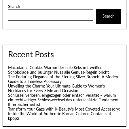
Search
Search
Recent Posts
Macadamia Cookie: Warum der edle Keks mit weißer
Schokolade und buttriger Nuss alle Genuss-Regeln bricht
The Enduring Elegance of the Sterling Silver Brooch: A Modern
Guide to a Timeless Accessory
Unveiling the Charm: Your Ultimate Guide to Women’s
Necklaces for Every Style and Occasion
Schlüssel verloren, eingezogen oder einfach veraltet – warum
ein rechtzeitiger Schlosswechsel das unterschätzte Fundament
Ihrer Sicherheit ist
Transform Your Gaze with K‑Beauty’s Most Coveted Accessory:
Inside the World of Authentic Korean Colored Contacts at
kpop2