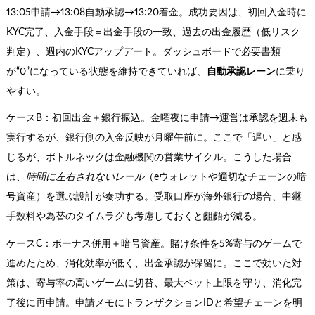
13:05申請→13:08自動承認→13:20着金。成功要因は、初回入金時に
KYC完了、入金手段＝出金手段の一致、過去の出金履歴（低リスク
判定）、週内のKYCアップデート。ダッシュボードで必要書類
が“0”になっている状態を維持できていれば、
自動承認レーン
に乗り
やすい。
ケースB：初回出金＋銀行振込。金曜夜に申請→運営は承認を週末も
実行するが、銀行側の入金反映が月曜午前に。ここで「遅い」と感
じるが、ボトルネックは金融機関の営業サイクル。こうした場合
は、
時間に左右されないレール
（eウォレットや適切なチェーンの暗
号資産）を選ぶ設計が奏功する。受取口座が海外銀行の場合、中継
手数料や為替のタイムラグも考慮しておくと齟齬が減る。
ケースC：ボーナス併用＋暗号資産。賭け条件を5%寄与のゲームで
進めたため、消化効率が低く、出金承認が保留に。ここで効いた対
策は、寄与率の高いゲームに切替、最大ベット上限を守り、消化完
了後に再申請。申請メモにトランザクションIDと希望チェーンを明