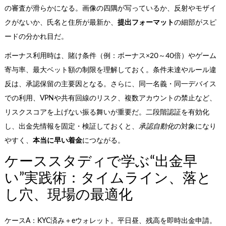
の審査が滑らかになる。画像の四隅が写っているか、反射やモザイ
クがないか、氏名と住所が最新か、
提出フォーマット
の細部がスピ
ードの分かれ目だ。
ボーナス利用時は、賭け条件（例：ボーナス×20～40倍）やゲーム
寄与率、最大ベット額の制限を理解しておく。条件未達やルール違
反は、承認保留の主要因となる。さらに、同一名義・同一デバイス
での利用、VPNや共有回線のリスク、複数アカウントの禁止など、
リスクスコアを上げない振る舞いが重要だ。二段階認証を有効化
し、出金先情報を固定・検証しておくと、
承認自動化
の対象になり
やすく、
本当に早い着金
につながる。
ケーススタディで学ぶ“出金早
い”実践術：タイムライン、落と
し穴、現場の最適化
ケースA：KYC済み＋eウォレット。平日昼、残高を即時出金申請。