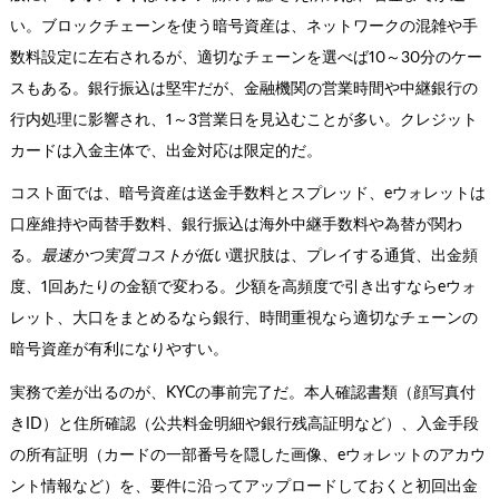
い。ブロックチェーンを使う暗号資産は、ネットワークの混雑や手
数料設定に左右されるが、適切なチェーンを選べば10～30分のケー
スもある。銀行振込は堅牢だが、金融機関の営業時間や中継銀行の
行内処理に影響され、1～3営業日を見込むことが多い。クレジット
カードは入金主体で、出金対応は限定的だ。
コスト面では、暗号資産は送金手数料とスプレッド、eウォレットは
口座維持や両替手数料、銀行振込は海外中継手数料や為替が関わ
る。
最速かつ実質コストが低い
選択肢は、プレイする通貨、出金頻
度、1回あたりの金額で変わる。少額を高頻度で引き出すならeウォ
レット、大口をまとめるなら銀行、時間重視なら適切なチェーンの
暗号資産が有利になりやすい。
実務で差が出るのが、KYCの事前完了だ。本人確認書類（顔写真付
きID）と住所確認（公共料金明細や銀行残高証明など）、入金手段
の所有証明（カードの一部番号を隠した画像、eウォレットのアカウ
ント情報など）を、要件に沿ってアップロードしておくと初回出金