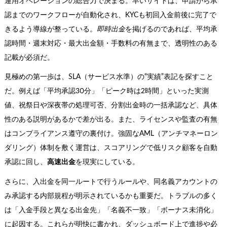
運用オペレーションの総合力で決まる。早いサイトは、申請から承
認までのワークフローが自動化され、KYCも初回入金前後に完了で
きるよう導線が整っている。
即時出金
を掲げるのであれば、平均承
認時間・週末対応・最大出金額・手数料の有無まで、透明性のある
記載が必須だ。
見極めの第一歩は、SLA（サービス水準）の“実績”表記を探すこと
だ。例えば「平均承認30分」「ピーク時は2時間」といった実測
値、祝祭日や深夜帯の処理可否、分割出金時の一括承認など、具体
性のある説明があるかで差が出る。また、ライセンスや監査の有無
はコンプライアンス遵守の裏付け。強固なAML（アンチマネーロン
ダリング）体制を敷く運営は、スコアリングで低リスク顧客を自動
承認に回し、
高速出金
を現実にしている。
さらに、入出金を同一ルートで行うルールや、同名義アカウントの
み承認する内部規程が明示されているかも重要だ。トラブルの多く
は「入金手段と異なる出金先」「名義不一致」「ボーナス未消化」
に起因する。これらが明快に書かれ、ダッシュボード上で進捗や必