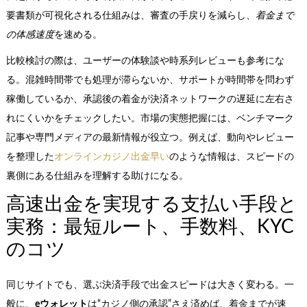
要書類が可視化される仕組みは、審査の手戻りを減らし、
着金まで
の体感速度
を速める。
比較検討の際は、ユーザーの体験談や時系列レビューも参考にな
る。混雑時間帯でも処理が滞らないか、サポートが時間帯を問わず
稼働しているか、承認後の着金が決済ネットワークの遅延に左右さ
れにくいかをチェックしたい。市場の実態把握には、ベンチマーク
記事や専門メディアの最新情報が役立つ。例えば、動向やレビュー
を整理した
オンラインカジノ出金早い
のような情報は、スピードの
裏側にある仕組みを理解する助けになる。
高速出金を実現する支払い手段と
実務：最短ルート、手数料、KYC
のコツ
同じサイトでも、選ぶ決済手段で出金スピードは大きく変わる。一
般に、
eウォレット
は“カジノ側の承認”さえ済めば、着金までが速