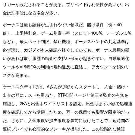
リガーが設定されることがある。プリペイドは利便性が高いが、出
金は別手段になる場合が多い。
ボーナスは最も誤解が生まれやすい領域だ。賭け条件（例：40
倍）、上限勝利金、ゲーム別寄与率（スロット100%、テーブル10%
など）、最大ベット制限、禁止機種、ボーナスハントの判定基準は
必ず読む。
カジノ
が本人確認を軽くしていても、ボーナス悪用の疑
いがあれば取引履歴の精査や支払い保留が起きやすい。自動最適化
ツールやVPNSOXの利用は規約違反に直結し、アカウント閉鎖のリ
スクが高まる。
ケーススタディ1では、Aさんが少額からスタートし、入金・賭け・
出金の順にテストを重ねた。RTP公開ページと第三者監査の有無を
確認し、2FAと出金ホワイトリストを設定。出金はまず小額で処理速
度を確認してから増額したため、万一の保留でも影響が限定的だっ
た。さらに、入金限度や損失限度を事前に設けたことで、短時間の
連続プレイでも心理的なブレーキが機能した。この段階的な検証