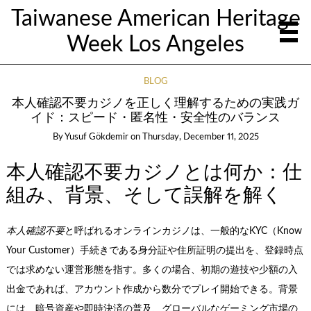
Taiwanese American Heritage
Week Los Angeles
BLOG
本人確認不要カジノを正しく理解するための実践ガ
イド：スピード・匿名性・安全性のバランス
By
Yusuf Gökdemir
on
Thursday, December 11, 2025
本人確認不要カジノとは何か：仕
組み、背景、そして誤解を解く
本人確認不要
と呼ばれるオンラインカジノは、一般的なKYC（Know
Your Customer）手続きである身分証や住所証明の提出を、登録時点
では求めない運営形態を指す。多くの場合、初期の遊技や少額の入
出金であれば、アカウント作成から数分でプレイ開始できる。背景
には、暗号資産や即時決済の普及、グローバルなゲーミング市場の