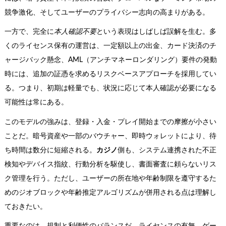
競争激化、そしてユーザーのプライバシー志向の高まりがある。
一方で、完全に
本人確認不要
という表現はしばしば誤解を生む。多
くのライセンス保有の運営は、一定額以上の出金、カード決済のチ
ャージバック懸念、AML（アンチマネーロンダリング）要件の発動
時には、追加の証憑を求めるリスクベースアプローチを採用してい
る。つまり、初期は軽量でも、状況に応じて本人確認が必要になる
可能性は常にある。
このモデルの強みは、登録・入金・プレイ開始までの摩擦が小さい
ことだ。暗号資産や一部のバウチャー、即時ウォレットにより、待
ち時間は数分に短縮される。
カジノ
側も、システム連携された不正
検知やデバイス指紋、行動分析を駆使し、書面審査に頼らないリス
ク管理を行う。ただし、ユーザーの所在地や年齢制限を遵守するた
めのジオブロックや年齢推定アルゴリズムが併用される点は理解し
ておきたい。