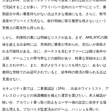
入金は即時、出金もウォレットや暗号資産であれば数分から数時間
で完結することが多い。プライバシー志向のユーザーにとって、書
類提出や長い審査待ちがない点は大きな価値になる。さらに、暗号
資産やプリペイド方式なら、銀行明細に取引履歴を残さないという
実務上の匿名性も得られる。
しかし、利便性の裏には明確なリスクがある。まず、AML/KYCの閾
値を超える出金時には、突発的に審査が求められ、支払いが保留さ
れる可能性がある。次に、ボーナスを含むオファーには賭け条件や
上限、ゲームごとの寄与率などの細則があり、軽量な登録ゆえに見
落とされやすい。また、
カジノ
がライセンスを持たない、あるいは
脆弱な管轄でのみ認可されていると、紛争時の救済が限られる点は
見逃せない。
セキュリティ面では、二要素認証（2FA）、出金ホワイトリスト、ア
ドレスロックなどの保護機能を備えた運営を選びたい。本人確認が
軽い分、アカウント乗っ取り防止をユーザー側の設定に依存する場
面も増える。プロバイダ監査済みのゲーム、ハッシュを用いた