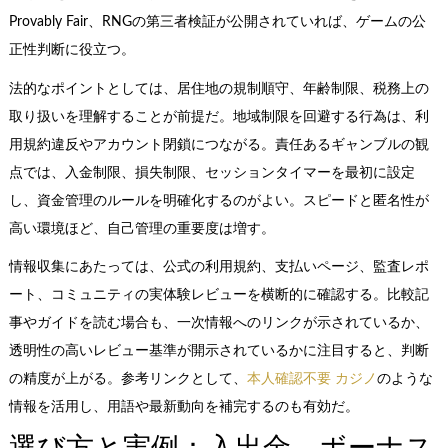
Provably Fair、RNGの第三者検証が公開されていれば、ゲームの公
正性判断に役立つ。
法的なポイントとしては、居住地の規制順守、年齢制限、税務上の
取り扱いを理解することが前提だ。地域制限を回避する行為は、利
用規約違反やアカウント閉鎖につながる。責任あるギャンブルの観
点では、入金制限、損失制限、セッションタイマーを最初に設定
し、資金管理のルールを明確化するのがよい。スピードと匿名性が
高い環境ほど、自己管理の重要度は増す。
情報収集にあたっては、公式の利用規約、支払いページ、監査レポ
ート、コミュニティの実体験レビューを横断的に確認する。比較記
事やガイドを読む場合も、一次情報へのリンクが示されているか、
透明性の高いレビュー基準が開示されているかに注目すると、判断
の精度が上がる。参考リンクとして、
本人確認不要 カジノ
のような
情報を活用し、用語や最新動向を補完するのも有効だ。
選び方と実例：入出金、ボーナス