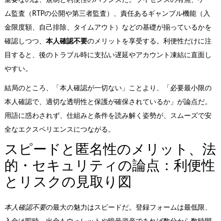
重要なのは、規制と利便性のバランスだ。ライセンスの有無、ゲー
ム監査（RTPの公開や第三者監査）、責任あるギャンブル機能（入
金限度額、自己排除、タイムアウト）などの基礎が揃っているかを
確認しつつ、
本人確認不要
のメリットを享受する。利便性だけに注
目すると、後のトラブル時に支払い遅延やアカウント凍結に直面し
やすい。
結局のところ、「本人確認が一切ない」ことより、「必要最小限の
本人確認で、適切な透明性と保護が確保されているか」が論点だ。
用語に惑わされず、仕組みと条件を読み解く姿勢が、スムーズで安
全なエクスペリエンスにつながる。
スピードと匿名性のメリット、法
的・セキュリティの論点：利便性
とリスクの見取り図
本人確認不要
の最大の魅力はスピードだ。登録フォームは最低限、