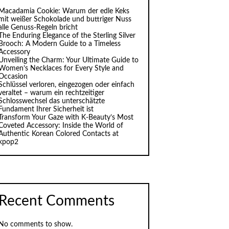
Macadamia Cookie: Warum der edle Keks
mit weißer Schokolade und buttriger Nuss
alle Genuss-Regeln bricht
The Enduring Elegance of the Sterling Silver
Brooch: A Modern Guide to a Timeless
Accessory
Unveiling the Charm: Your Ultimate Guide to
Women’s Necklaces for Every Style and
Occasion
Schlüssel verloren, eingezogen oder einfach
veraltet – warum ein rechtzeitiger
Schlosswechsel das unterschätzte
Fundament Ihrer Sicherheit ist
Transform Your Gaze with K‑Beauty’s Most
Coveted Accessory: Inside the World of
Authentic Korean Colored Contacts at
kpop2
Recent Comments
No comments to show.