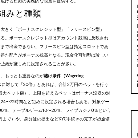
を広げるための実務的な視点を提供する。
組みと種類
は大きく「ボーナスクレジット型」「フリースピン型」
れる。ボーナスクレジット型はアカウント残高に反映され
すまで出金できない。フリースピン型は指定スロットであ
、得た配当がボーナス残高となる。現金化可能型は珍しい
金上限
が厳しめに設定されることが多い。
る。もっとも重要なのが
賭け条件（Wagering
ナスに対して「20倍」とあれば、合計3万円のベットを行う
の最大ベット額）。上限を超えるベットはボーナス没収の対
24〜72時間など短めに設定される場合もある。対象ゲー
00％、テーブルゲーム10〜20％、ライブカジノ0％という
円まで）や、身分証の提出などKYC手続きの完了が
出金条