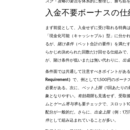
スク・攻略の要点
を体系的に整理し、勝ち筋
入金不要ボーナスの仕
まず前提として、入金せずに受け取れる特典
「現金化可能（キャッシャブル）型」に分か
るが、
賭け条件
（ベット合計の要件）を満た
らかじめ決められた回数だけ回せる仕組みで
が、賭け条件が低いまたは無い代わりに、
出
条件面では共通して注意すべきポイントがあ
Requirement）
で、例として1,500円のボー
必要がある。次に、
ベット上限
（1回あたり
象となりやすい。
有効期限
も見逃せず、受取後
ムと
ゲーム寄与率
も要チェックで、スロット1
配分が一般的だ。さらに、
出金上限
（例：1万
件
として組み込まれていることが多い。