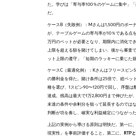
た。学びは「寄与率100％のゲームに集中」
だ。
ケースB（失敗例）：Mさんは1,500円のボー
が、テーブルゲームの寄与率が10％である点
万円のベットが必要となり、期限内に消化で
上限を超える額を賭けてしまい、後から審査
ット上限の遵守」「短期のラッキーに乗じた
ケースC（最適化例）：Kさんはフリースピン50
の勝利金を得た。賭け条件は25倍で、総ベットは
種を選び、1スピン90〜120円で回し、序盤
達成。残高は最大で1万2,800円まで伸びた
未達の条件や余剰分を狙って延長するのでは
判断が功を奏し、確実な利益確定につながっ
上記の実例から導ける原則は明快だ。第一に
現実性」を事前評価すること。第二に、
RTP