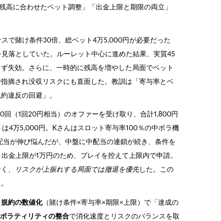
「残高に合わせたベット調整」「出金上限と期限の両立」
ナスで賭け条件30倍、総ベット4万5,000円が必要だった
を見落としていた。ルーレット中心に進めた結果、実質45
きず失効。さらに、一時的に残高を増やした局面でベット
で指摘され没収リスクにも直面した。教訓は「寄与率とベ
規約違反の回避」。
回（1回20円相当）のオファーを受け取り、合計1,800円
4万5,000円。Kさんはスロット寄与率100％の中ボラ機
は配当が伸び悩んだが、中盤に中配当の連鎖が続き、条件を
が、出金上限が1万円のため、プレイを控えて上限内で申請。
なく、
リスクが上振れする局面では撤退を優先
した。この
た。
、
規約の数値化
（賭け条件×寄与率×期限×上限）で「達成の
とボラティリティの整合
で消化速度とリスクのバランスを取