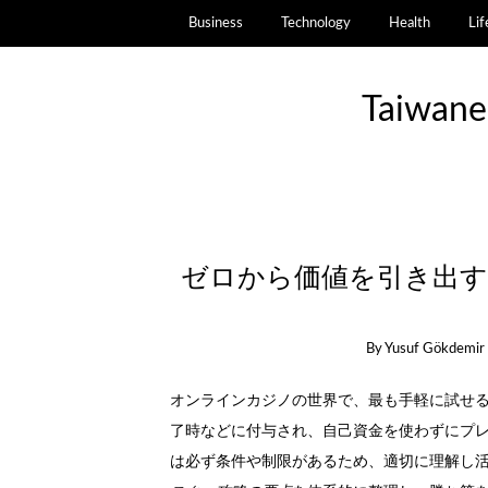
Business
Technology
Health
Lif
Taiwane
ゼロから価値を引き出す
By
Yusuf Gökdemir
オンラインカジノの世界で、最も手軽に試せ
了時などに付与され、自己資金を使わずにプ
は必ず条件や制限があるため、適切に理解し