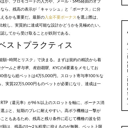
ほか、プロモコードの入力や、メール・SMS経由のオフ
るなら、残高の表示が「キャッシュ」と「ボーナス」に分
見えるかも重要だ。最新の
入金不要ボーナス
を選ぶ際は、
比較し、実質的に達成可能な設計かどうかを見極めたい。
確認してから受け取ることが鉄則である。
ベストプラクティス
能額−時間とリスク」で決まる。まずは規約の精読から着
象ゲームと寄与率
、
有効期限
、
KYC
の6要素をメモしてお
0倍なら総ベットは4万5,000円。スロット寄与率100％な
、実質22万5,000円ものベットが必要になり、達成は一
RTP（還元率）が96％以上のスロットを軸に、ボーナス消
を選ぶと、短期のブレに耐えやすい。高ボラ機種は一撃が
いこともあるため、残高と残り条件に応じて機種の波を切
け額は、残高の1〜2％程度に抑えるのが無難。ベット上限