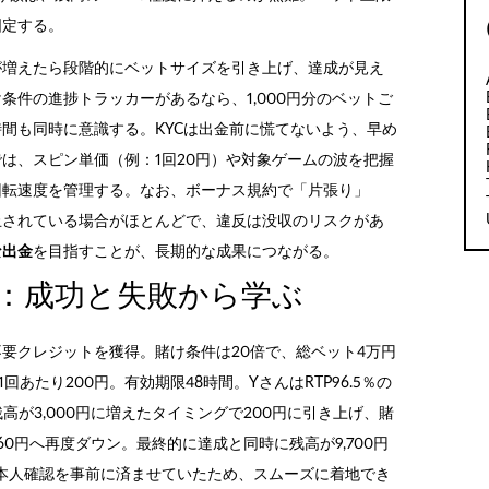
固定する。
が増えたら段階的にベットサイズを引き上げ、達成が見え
条件の進捗トラッカーがあるなら、1,000円分のベットご
間も同時に意識する。KYCは出金前に慌てないよう、早め
は、スピン単価（例：1回20円）や対象ゲームの波を把握
回転速度を管理する。なお、ボーナス規約で「片張り」
止されている場合がほとんどで、違反は没収のリスクがあ
な出金
を目指すことが、長期的な成果につながる。
：成功と失敗から学ぶ
金不要クレジットを獲得。賭け条件は20倍で、総ベット4万円
あたり200円。有効期限48時間。YさんはRTP96.5％の
高が3,000円に増えたタイミングで200円に引き上げ、賭
0円へ再度ダウン。最終的に達成と同時に残高が9,700円
本人確認を事前に済ませていたため、スムーズに着地でき