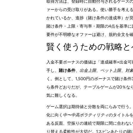
取得方法は、登録時に自動付与されるケースの
ァーからの受け取りがある。使い勝手を考え
かれているか、進捗（賭け条件の達成率）が
賭け条件・上限・寄与率・期限の4点を基準に
要件が不明瞭なオファーは避け、規約全文を
賢く使うための戦略と
入金不要ボーナスの価値は「達成確率×出金可
手し、
賭け条件
、
出金上限
、
ベット上限
、
対
く。例として、1,500円のボーナスで賭け条件3
ら条件どおりだが、テーブルゲームが20％なら
気に難しくなる。
ゲーム選択は期待値と分散を両にらみで行う。
化に向く
中〜中高ボラティリティ
のタイトル
ある反面、空振りの連続で期限に間に合わな
り替える柔軟性が大切だ。1スピンあたりの賭