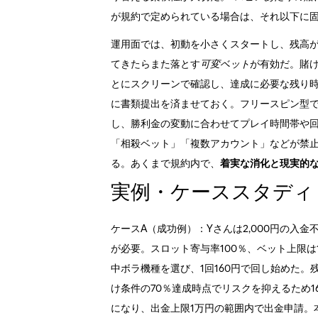
が規約で定められている場合は、それ以下に
運用面では、初動を小さくスタートし、残高
てきたらまた落とす
可変ベット
が有効だ。賭け
とにスクリーンで確認し、達成に必要な残り時
に書類提出を済ませておく。フリースピン型で
し、勝利金の変動に合わせてプレイ時間帯や
「相殺ベット」「複数アカウント」などが禁
る。あくまで規約内で、
着実な消化と現実的
実例・ケーススタディ
ケースA（成功例）：Yさんは2,000円の入
が必要。スロット寄与率100％、ベット上限は1回
中ボラ機種を選び、1回160円で回し始めた。残
け条件の70％達成時点でリスクを抑えるため16
になり、出金上限1万円の範囲内で出金申請。