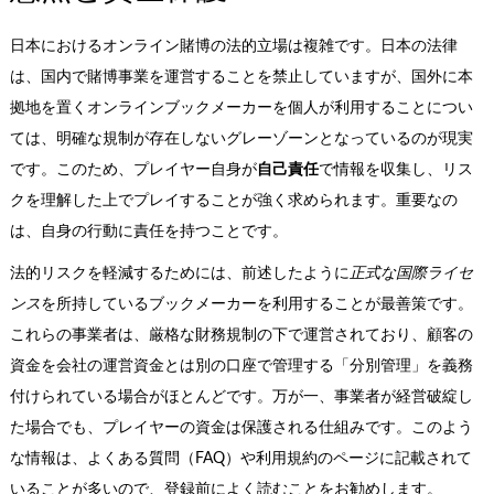
日本におけるオンライン賭博の法的立場は複雑です。日本の法律
は、国内で賭博事業を運営することを禁止していますが、国外に本
拠地を置くオンラインブックメーカーを個人が利用することについ
ては、明確な規制が存在しないグレーゾーンとなっているのが現実
です。このため、プレイヤー自身が
自己責任
で情報を収集し、リス
クを理解した上でプレイすることが強く求められます。重要なの
は、自身の行動に責任を持つことです。
法的リスクを軽減するためには、前述したように
正式な国際ライセ
ンス
を所持しているブックメーカーを利用することが最善策です。
これらの事業者は、厳格な財務規制の下で運営されており、顧客の
資金を会社の運営資金とは別の口座で管理する「分別管理」を義務
付けられている場合がほとんどです。万が一、事業者が経営破綻し
た場合でも、プレイヤーの資金は保護される仕組みです。このよう
な情報は、よくある質問（FAQ）や利用規約のページに記載されて
いることが多いので、登録前によく読むことをお勧めします。