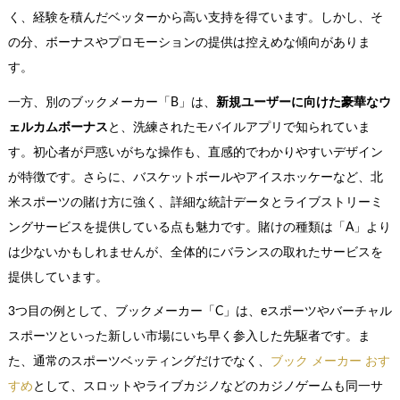
く、経験を積んだベッターから高い支持を得ています。しかし、そ
の分、ボーナスやプロモーションの提供は控えめな傾向がありま
す。
一方、別のブックメーカー「B」は、
新規ユーザーに向けた豪華なウ
ェルカムボーナス
と、洗練されたモバイルアプリで知られていま
す。初心者が戸惑いがちな操作も、直感的でわかりやすいデザイン
が特徴です。さらに、バスケットボールやアイスホッケーなど、北
米スポーツの賭け方に強く、詳細な統計データとライブストリーミ
ングサービスを提供している点も魅力です。賭けの種類は「A」より
は少ないかもしれませんが、全体的にバランスの取れたサービスを
提供しています。
3つ目の例として、ブックメーカー「C」は、eスポーツやバーチャル
スポーツといった新しい市場にいち早く参入した先駆者です。ま
た、通常のスポーツベッティングだけでなく、
ブック メーカー おす
すめ
として、スロットやライブカジノなどのカジノゲームも同一サ