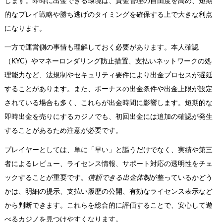
します。即時に出金できる環境は、資金管理の自由度を高め、短期
的なプレイ戦略や勝ち逃げのタイミングを確保する上で大きな利点
になります。
一方で運営側の事情も理解しておく必要があります。本人確認
（KYC）やマネーロンダリング防止措置、支払いネットワークの処
理能力など、法規制やセキュリティ要件により出金プロセスが遅延
することがあります。また、ボーナスの出金条件や出金上限が設定
されている場合も多く、これらが出金時間に影響します。短期的な
即時出金を売りにするカジノでも、初回出金には追加の確認が発生
することがあるため注意が必要です。
プレイヤーとしては、単に「早い」と謳うだけでなく、実績や第三
者によるレビュー、ライセンス情報、サポート対応の透明性をチェ
ックすることが重要です。
信頼できる出金体制
が整っているかどう
かは、明細の提示、支払い履歴の公開、有効なライセンス表示など
から判断できます。これらを総合的に評価することで、安心して遊
べるカジノを見つけやすくなります。