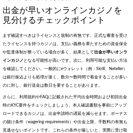
出金が早いオンラインカジノを
見分けるチェックポイント
まず確認すべきはライセンスと規制の有無です。正式な審査を受け
たライセンスを持つカジノは、支払い義務を果たすための資金保全
や監査体制が整っている場合が多く、結果として
出金が早いオンラ
インカジノ
となる可能性が高いです。次に、利用可能な支払い方法
を確認してください。一般的にeウォレット（例：Skrill、Neteller）
は銀行振込よりも処理が速く、数分〜数時間で着金することが多い
のに対し、銀行送金は数日を要することがあります。
さらに、利用規約やFAQに記載された平均出金時間および初回出金
時のKYC要件をチェックしましょう。本人確認書類を事前にアップ
ロードできるカジノは、出金申請時の遅延を減らせます。ボーナス
の賭け条件（wagering requirements）や出金上限、手数料の有無も
見逃せないポイントです。これらの条件が厳しいと、実際に受け取