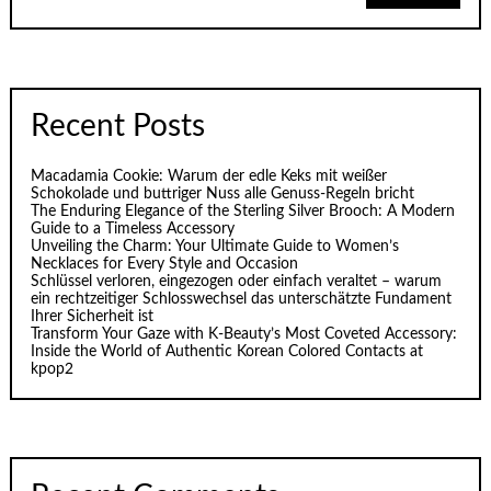
Recent Posts
Macadamia Cookie: Warum der edle Keks mit weißer
Schokolade und buttriger Nuss alle Genuss-Regeln bricht
The Enduring Elegance of the Sterling Silver Brooch: A Modern
Guide to a Timeless Accessory
Unveiling the Charm: Your Ultimate Guide to Women’s
Necklaces for Every Style and Occasion
Schlüssel verloren, eingezogen oder einfach veraltet – warum
ein rechtzeitiger Schlosswechsel das unterschätzte Fundament
Ihrer Sicherheit ist
Transform Your Gaze with K‑Beauty’s Most Coveted Accessory:
Inside the World of Authentic Korean Colored Contacts at
kpop2