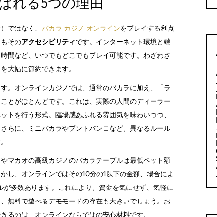
ばれる5つの理由
設）ではなく、
バカラ カジノ オンライン
をプレイする利点
てもその
アクセシビリティ
です。インターネット環境と端
憩時間など、いつでもどこでもプレイ可能です。わざわざ
トを大幅に節約できます。
ます。オンラインカジノでは、通常のバカラに加え、「ラ
ることがほとんどです。これは、実際の人間のディーラー
ベットを行う形式。臨場感あふれる雰囲気を味わいつつ、
。さらに、ミニバカラやプントバンコなど、異なるルール
す。
スやマカオの高級カジノのバカラテーブルは最低ベット額
かし、オンラインではその10分の1以下の金額、場合によ
ルが多数あります。これにより、資金を気にせず、気軽に
に、無料で遊べるデモモードの存在も大きいでしょう。お
できるのは、オンラインならではの安心材料です。