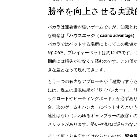
勝率を向上させる実践
バカラは運要素が強いゲームですが、知識と
な概念は「
ハウスエッジ（ casino advantage）
バカラではベットする場所によってこの数値
約1.06%、プレイヤーベットは約1.24%で
期的には損失が少なくて済むのです。この僅か
きな差となって現れてきます。
もう一つの有力なアプローチが「
趨勢（すう
には、過去の勝敗結果が「B（バンカー）」「
ッグロードやビーティングボード）が必ずあり
合、次のゲームもバンカーにベットするとい
連性はない（いわゆるギャンブラーの誤謬）
メリットがあります。勢いや流れに逆らわな
そして何よりも忘れてはならないのが「
資金