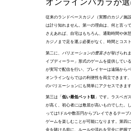
オンラインバカラが選
従来のランドベースカジノ（実際のカジノ施
は計り知れません。第一の理由は、何と言っ
さえあれば、自宅はもちろん、通勤時間や休
カジノまで足を運ぶ必要がなく、時間とコス
第二に、
バリエーションの豊富さ
が挙げられ
イブディーラー」形式のゲームを提供してい
が実写で配信を行い、プレイヤーは遠隔から
オンラインならではの利便性を両立できます
のバリエーションにも簡単にアクセスできま
第三は「
低い最低ベット額
」です。ラスベガ
が高く、初心者には敷居が高いものでした。し
っては1ドルや数百円からプレイできるテーブ
ゲームを楽しむことが可能になります。第四
金を賭ける前に、ルールや流れを完全に把握