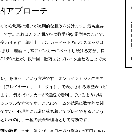
的アプローチ
わずかな戦略の違いが長期的な勝敗を分けます。最も重要
」です。これはカジノ側が持つ数学的な優位性のことで、
が変わります。統計上、バンカーベットのハウスエッジは
す。つまり、理論上は常にバンカーにベットし続ける方が、長
0.18%の差が、数千回、数万回とプレイを重ねることで大
せい）を追う
」という方法です。オンラインカジノの画面
P（プレイヤー）」「T（タイ）」で表示される履歴表（ビ
ます。例えばバンカーが5連続で勝利しているような場
うシンプルな方法です。これはゲームの結果に数学的な関
のですが、心理的に非常に落ち着いてプレイできるという
いというのは、一種の資金管理術として有効です。
管理の徹底
」です。例えば、今日の遊び資金は1万円とあら