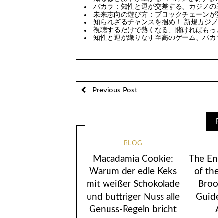
バカラ：知性と運が交差する、カジノの
未来志向の遊び方：ブロックチェーンが
知られざるチャンスを掴め！ 新規カジ
視聴するだけで熱くなる、賭ければもっ
知性と運が織りなす至高のゲーム、バカ
Previous Post
BLOG
Macadamia Cookie:
The En
Warum der edle Keks
of the
mit weißer Schokolade
Broo
und buttriger Nuss alle
Guide
Genuss-Regeln bricht