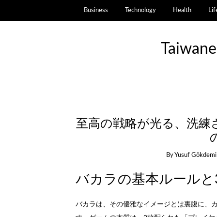
Business
Technology
Health
Lif
Taiwane
至高の戦略が光る、洗練
By
Yusuf Gökdemi
バカラの基本ルールと
バカラは、その優雅なイメージとは裏腹に、