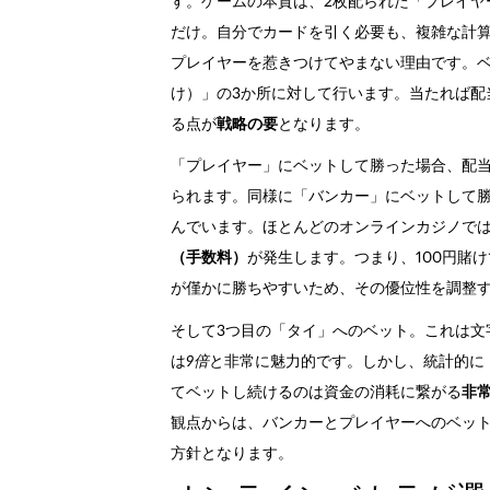
す。ゲームの本質は、2枚配られた「プレイヤ
だけ。自分でカードを引く必要も、複雑な計
プレイヤーを惹きつけてやまない理由です。
け）」の3か所に対して行います。当たれば配
る点が
戦略の要
となります。
「プレイヤー」にベットして勝った場合、配
られます。同様に「バンカー」にベットして勝
んでいます。ほとんどのオンラインカジノで
（手数料）
が発生します。つまり、100円賭
が僅かに勝ちやすいため、その優位性を調整
そして3つ目の「タイ」へのベット。これは文
は
9倍
と非常に魅力的です。しかし、統計的に「
てベットし続けるのは資金の消耗に繋がる
非
観点からは、バンカーとプレイヤーへのベッ
方針となります。