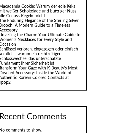
Macadamia Cookie: Warum der edle Keks
mit weißer Schokolade und buttriger Nuss
alle Genuss-Regeln bricht
The Enduring Elegance of the Sterling Silver
Brooch: A Modern Guide to a Timeless
Accessory
Unveiling the Charm: Your Ultimate Guide to
Women’s Necklaces for Every Style and
Occasion
Schlüssel verloren, eingezogen oder einfach
veraltet – warum ein rechtzeitiger
Schlosswechsel das unterschätzte
Fundament Ihrer Sicherheit ist
Transform Your Gaze with K‑Beauty’s Most
Coveted Accessory: Inside the World of
Authentic Korean Colored Contacts at
kpop2
Recent Comments
No comments to show.