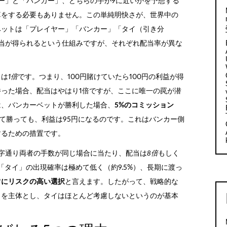
ー」と「バンカー」、どちらの手が9に近いかを予想する
算をする必要もありません。この単純明快さが、世界中の
ベットは「プレイヤー」「バンカー」「タイ（引き分
当が得られるという仕組みですが、それぞれ配当率が異な
当は
1倍
です。つまり、100円賭けていたら100円の利益が得
った場合、配当はやはり1倍ですが、ここに唯一の罠が潜
は、バンカーベットが勝利した場合、
5%のコミッション
けて勝っても、利益は95円になるのです。これはバンカー側
するための措置です。
字通り両者の手数が同じ場合に当たり、配当は
8倍
もしく
タイ」の出現確率は極めて低く（約9.5%）、長期に渡っ
常にリスクの高い選択
と言えます。したがって、戦略的な
トを主体とし、タイはほとんど考慮しないというのが基本