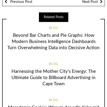
Previous Post
Next Post
Related Posts
BLOG
Beyond Bar Charts and Pie Graphs: How
Modern Business Intelligence Dashboards
Turn Overwhelming Data into Decisive Action
BLOG
Harnessing the Mother City’s Energy: The
Ultimate Guide to Billboard Advertising in
Cape Town
BLOG