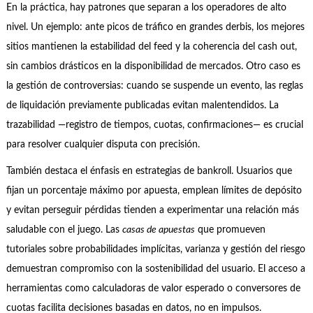
En la práctica, hay patrones que separan a los operadores de alto
nivel. Un ejemplo: ante picos de tráfico en grandes derbis, los mejores
sitios mantienen la estabilidad del feed y la coherencia del cash out,
sin cambios drásticos en la disponibilidad de mercados. Otro caso es
la gestión de controversias: cuando se suspende un evento, las reglas
de liquidación previamente publicadas evitan malentendidos. La
trazabilidad —registro de tiempos, cuotas, confirmaciones— es crucial
para resolver cualquier disputa con precisión.
También destaca el énfasis en estrategias de bankroll. Usuarios que
fijan un porcentaje máximo por apuesta, emplean límites de depósito
y evitan perseguir pérdidas tienden a experimentar una relación más
saludable con el juego. Las
casas de apuestas
que promueven
tutoriales sobre probabilidades implícitas, varianza y gestión del riesgo
demuestran compromiso con la sostenibilidad del usuario. El acceso a
herramientas como calculadoras de valor esperado o conversores de
cuotas facilita decisiones basadas en datos, no en impulsos.