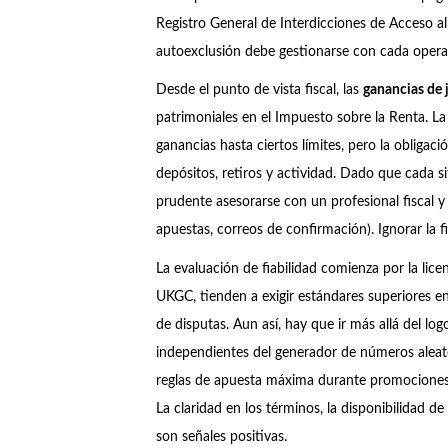
Registro General de Interdicciones de Acceso al
autoexclusión debe gestionarse con cada operado
Desde el punto de vista fiscal, las
ganancias de 
patrimoniales en el Impuesto sobre la Renta. 
ganancias hasta ciertos límites, pero la obligaci
depósitos, retiros y actividad. Dado que cada si
prudente asesorarse con un profesional fiscal y l
apuestas, correos de confirmación). Ignorar la f
La evaluación de fiabilidad comienza por la lic
UKGC, tienden a exigir estándares superiores e
de disputas. Aun así, hay que ir más allá del log
independientes del generador de números aleator
reglas de apuesta máxima durante promociones, l
La claridad en los términos, la disponibilidad d
son señales positivas.