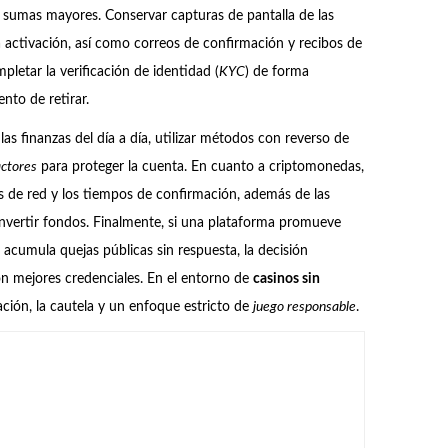
 sumas mayores. Conservar capturas de pantalla de las
activación, así como correos de confirmación y recibos de
letar la verificación de identidad (
KYC
) de forma
nto de retirar.
as finanzas del día a día, utilizar métodos con reverso de
actores
para proteger la cuenta. En cuanto a criptomonedas,
es de red y los tiempos de confirmación, además de las
onvertir fondos. Finalmente, si una plataforma promueve
 acumula quejas públicas sin respuesta, la decisión
n mejores credenciales. En el entorno de
casinos sin
ación, la cautela y un enfoque estricto de
juego responsable
.