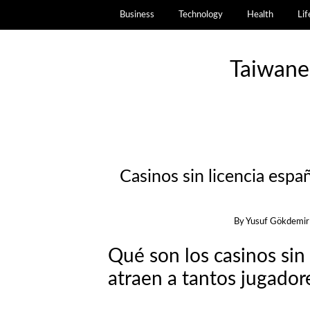
Business
Technology
Health
Lif
Taiwane
Casinos sin licencia espa
By
Yusuf Gökdemir
Qué son los casinos sin
atraen a tantos jugador