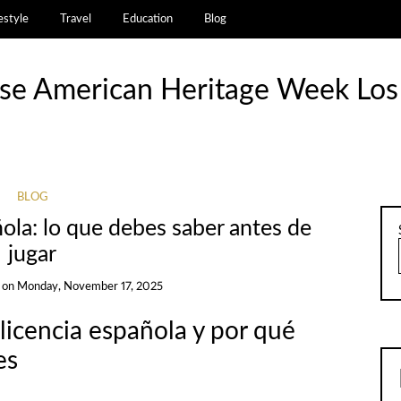
estyle
Travel
Education
Blog
se American Heritage Week Los
BLOG
ñola: lo que debes saber antes de
jugar
on
Monday, November 17, 2025
 licencia española y por qué
es