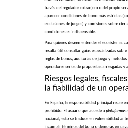
través del regulador extranjero o del propio ser
aparecer condiciones de bono más estrictas (
exclusiones de juegos) y comisiones sobre cierta
condiciones es indispensable.
Para quienes deseen entender el ecosistema, co
resulta útil consultar guías especializadas sobre
reglas de bonos, auditorías de juego y métodos
operadores serios de propuestas arriesgadas y 
Riesgos legales, fiscale
la fiabilidad de un oper
En España, la responsabilidad principal recae en
prohibido. El usuario que accede a
plataformas 
nacional; esto se traduce en vulnerabilidad ant
incumplir términos del bono o demoras en pagos