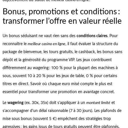
objectivement du statut de
meilleur casino en ligne
.
Bonus, promotions et conditions :
transformer l’offre en valeur réelle
Un bonus séduisant ne vaut rien sans des
conditions claires
. Pour
reconnaître le
meilleur casino en ligne
, il faut évaluer la structure du
package de bienvenue, les tours gratuits, le cashback, les bonus sans
dépôt et la générosité du programme VIP. Les jeux contribuent
différemment au wagering : 100 % pour la plupart des machines à
sous, souvent 10 à 20 % pour les jeux de table, 0 % pour certains
titres en direct. Savoir où chaque euro misé compte le plus est
essentiel pour transformer une promotion en avantage concret.
Le
wagering
(ex. 30x, 35x) doit s’appliquer à un
montant limité
et
s’accompagner d’un délai raisonnable (7 à 30 jours). Les plafonds de
mise sous bonus (souvent 5 €) empêchent des stratégies trop
agressives ; les gains issus de tours gratuits peuvent être plafonnés.