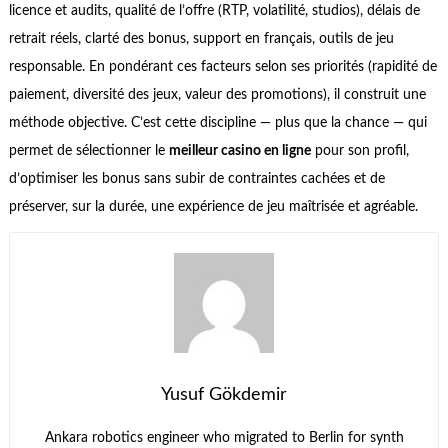
licence et audits, qualité de l’offre (RTP, volatilité, studios), délais de
retrait réels, clarté des bonus, support en français, outils de jeu
responsable. En pondérant ces facteurs selon ses priorités (rapidité de
paiement, diversité des jeux, valeur des promotions), il construit une
méthode objective. C’est cette discipline — plus que la chance — qui
permet de sélectionner le
meilleur casino en ligne
pour son profil,
d’optimiser les bonus sans subir de contraintes cachées et de
préserver, sur la durée, une expérience de jeu maîtrisée et agréable.
Yusuf Gökdemir
Ankara robotics engineer who migrated to Berlin for synth