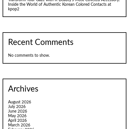
Inside the World of Authentic Korean Colored Contacts at
kpop2
Recent Comments
No comments to show.
Archives
August 2026
July 2026
June 2026
May 2026
April 2026
March 2026