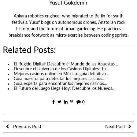
Yusuf Gökdemir
Ankara robotics engineer who migrated to Berlin for synth
festivals. Yusuf blogs on autonomous drones, Anatolian rock
history, and the future of urban gardening. He practices
breakdance footwork as micro-exercise between coding sprints.
Related Posts:
El Rugido Digital: Descubre el Mundo de las Apuestas…
Descubre el Universo de los Casinos Digitales: Tu…
Mejores casinos online en México: guía definitiva…
Guía maestra para detectar los mejores casinos…
Guía experta para encontrar los mejores casinos…
El Futuro del Juego Llega Hoy: Descubre los Nuevos…
0
Previous Post
Next Post