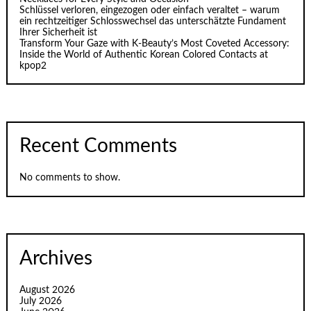
Schlüssel verloren, eingezogen oder einfach veraltet – warum
ein rechtzeitiger Schlosswechsel das unterschätzte Fundament
Ihrer Sicherheit ist
Transform Your Gaze with K‑Beauty’s Most Coveted Accessory:
Inside the World of Authentic Korean Colored Contacts at
kpop2
Recent Comments
No comments to show.
Archives
August 2026
July 2026