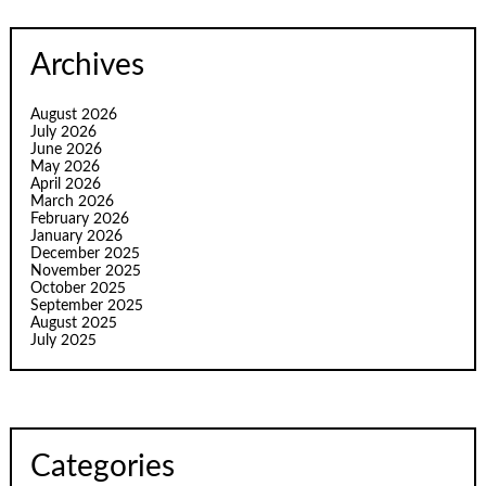
Archives
August 2026
July 2026
June 2026
May 2026
April 2026
March 2026
February 2026
January 2026
December 2025
November 2025
October 2025
September 2025
August 2025
July 2025
Categories