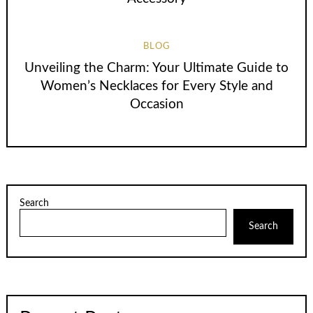
BLOG
Unveiling the Charm: Your Ultimate Guide to
Women’s Necklaces for Every Style and
Occasion
Search
Search