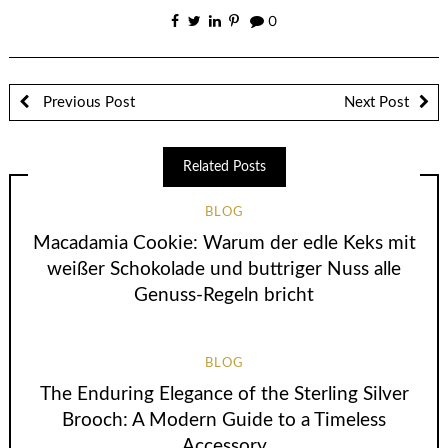
0
Previous Post
Next Post
Related Posts
BLOG
Macadamia Cookie: Warum der edle Keks mit
weißer Schokolade und buttriger Nuss alle
Genuss-Regeln bricht
BLOG
The Enduring Elegance of the Sterling Silver
Brooch: A Modern Guide to a Timeless
Accessory