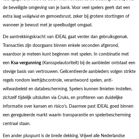
de beveiligde omgeving van je bank. Voor veel spelers geeft dat een
extra laag
veiligheid
en gemoedsrust, zeker bij grotere stortingen of
wanneer je bewust met je speelbudget omgaat.
De aantrekkingskracht van iDEAL gaat verder dan gebruiksgemak.
Transacties zijn doorgaans binnen enkele seconden afgerond,
waardoor je meteen kunt beginnen met spelen. In combinatie met
een
Ksa-vergunning
(Kansspelautoriteit) bij de aanbieder ontstaat een
stevige basis van vertrouwen. Gelicentieerde aanbieders volgen strikte
regels rondom leeftijdscontrole, verantwoord spelen, anti-
witwasbeleid en data­bescherming. Spelers kunnen limieten instellen,
zichzelf tijdelijk uitsluiten via Cruks, en profiteren van duidelijke
informatie over kansen en risico’s. Daarmee past iDEAL goed binnen
een gereguleerde markt waarin transparantie en spelerbescherming
centraal staan.
Een ander pluspunt is de brede dekking. Vrijwel alle Nederlandse