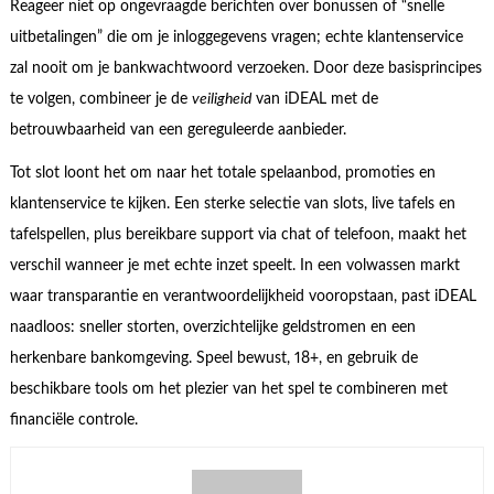
Reageer niet op ongevraagde berichten over bonussen of “snelle
uitbetalingen” die om je inloggegevens vragen; echte klantenservice
zal nooit om je bankwachtwoord verzoeken. Door deze basisprincipes
te volgen, combineer je de
veiligheid
van iDEAL met de
betrouwbaarheid van een gereguleerde aanbieder.
Tot slot loont het om naar het totale spelaanbod, promoties en
klantenservice te kijken. Een sterke selectie van slots, live tafels en
tafelspellen, plus bereikbare support via chat of telefoon, maakt het
verschil wanneer je met echte inzet speelt. In een volwassen markt
waar transparantie en verantwoordelijkheid vooropstaan, past iDEAL
naadloos: sneller storten, overzichtelijke geldstromen en een
herkenbare bankomgeving. Speel bewust, 18+, en gebruik de
beschikbare tools om het plezier van het spel te combineren met
financiële controle.