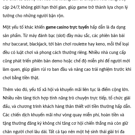
cập 24/7, không giới hạn thời gian, giúp game trở thành lựa chọn lý
tưởng cho những người bận rộn.
Một yếu tố khác khiến
game casino trực tuyến
hấp dẫn là đa dạng
sản phẩm. Từ máy đánh bạc (slot) đầy màu sắc, các phiên bản bài
như baccarat, blackjack, tới bàn chơi roulette hay keno, mỗi thể loại
đều có luật chơi và phong cách thưởng riêng. Nhiều nhà cung cấp
cũng phát triển phiên bản demo hoặc chế độ miễn phí để người mới
làm quen, giúp giảm rủi ro ban đầu và nâng cao trải nghiệm trước khi
chơi bằng tiền thật.
Thêm vào đó, yếu tố xã hội và khuyến mãi liên tục là điểm cộng lớn.
Nhiều nền tảng tích hợp tính năng trò chuyện trực tiếp, tổ chức giải
đấu, và chương trình khách hàng thân thiết với tiền thưởng hấp dẫn.
Các chiến dịch khuyến mãi như vòng quay miễn phí, hoàn tiền và
tặng thưởng đăng ký không chỉ tăng cơ hội chiến thắng mà còn giữ
chân người chơi lâu dài. Tất cả tạo nên một hệ sinh thái giải trí đa