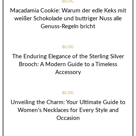
BLOG
Macadamia Cookie: Warum der edle Keks mit
weißer Schokolade und buttriger Nuss alle
Genuss-Regeln bricht
BLOG
The Enduring Elegance of the Sterling Silver
Brooch: A Modern Guide to a Timeless
Accessory
BLOG
Unveiling the Charm: Your Ultimate Guide to
Women’s Necklaces for Every Style and
Occasion