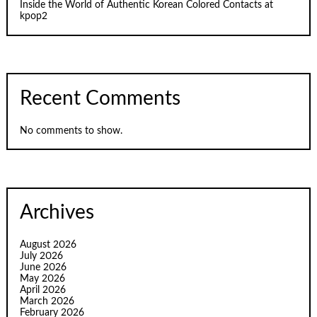
Inside the World of Authentic Korean Colored Contacts at
kpop2
Recent Comments
No comments to show.
Archives
August 2026
July 2026
June 2026
May 2026
April 2026
March 2026
February 2026