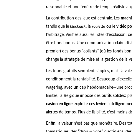
raisonnable et une fenêtre de temps réaliste aug
La contribution des jeux est centrale. Les
machi
tandis que le
blackjack
, la
roulette
ou le
vidéo po
l’arbitrage. Vérifiez aussi les listes d’exclusio
être hors bonus. Une communication claire disti
premier) des bonus “collants” (où les fonds bonu
change la stratégie de mise et la gestion de la v
Les tours gratuits semblent simples, mais la valeur
conditionnent la rentabilité. Beaucoup d’excell
wagering, avec un cap hebdomadaire—une propos
limites, la Belgique impose des outils solides: 
casino en ligne
exploite ces leviers intelligemme
alertes de temps. Plus de lisibilité, c’est moins 
Enfin, la valeur n’est pas que monétaire. Des t
thématiques, des “drop & wins” quotidiens, des 