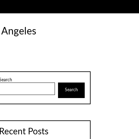
 Angeles
Search
Search
Recent Posts