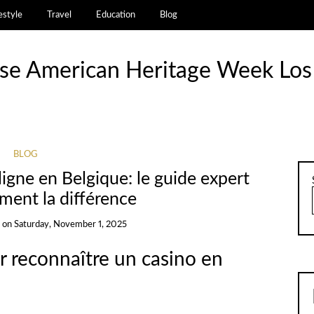
estyle
Travel
Education
Blog
se American Heritage Week Los
BLOG
ligne en Belgique: le guide expert
aiment la différence
r
on
Saturday, November 1, 2025
ur reconnaître un casino en