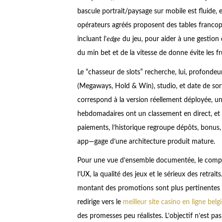
bascule portrait/paysage sur mobile est fluide, et
opérateurs agréés proposent des tables francoph
incluant l’
edge
du jeu, pour aider à une gestion d
du min bet et de la vitesse de donne évite les fr
Le “chasseur de slots” recherche, lui, profondeur 
(Megaways, Hold & Win), studio, et date de sor
correspond à la version réellement déployée, un 
hebdomadaires ont un classement en direct, et le
paiements, l’historique regroupe dépôts, bonus, t
app—gage d’une architecture produit mature.
Pour une vue d’ensemble documentée, le comparati
l’UX, la qualité des jeux et le sérieux des retrai
montant des promotions sont plus pertinentes à
redirige vers le
meilleur site casino en ligne belg
des promesses peu réalistes. L’objectif n’est pa