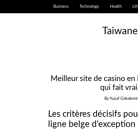
Business
Technology
Health
Lif
Taiwane
Meilleur site de casino en 
qui fait vr
By
Yusuf Gökdemi
Les critères décisifs po
ligne belge d’exception