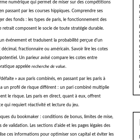
orme numérique qui permet de miser sur des compétitions
 en passant par les courses hippiques. Comprendre ses
r des fonds : les types de paris, le fonctionnement des
 retrait composent le socle de toute stratégie durable.
un événement et traduisent la probabilité perçue d'un
décimal, fractionnaire ou américain. Savoir lire les cotes
n potentiel. Un parieur avisé compare les cotes entre
 pratique appelée
recherche de value
.
/défaite » aux paris combinés, en passant par les paris à
a un profil de risque différent : un pari combiné multiplie
t le risque. Les paris en direct, quant à eux, offrent
e qui requiert réactivité et lecture du jeu.
cifiques du bookmaker : conditions de bonus, limites de mise,
 de validation. Les sections d'aide et les pages légales des
lise ces informations pour optimiser son capital et éviter les