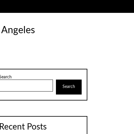
 Angeles
Search
Search
Recent Posts