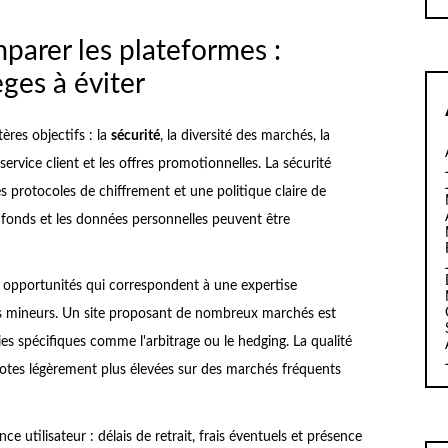
parer les plateformes :
èges à éviter
ères objectifs : la
sécurité
, la diversité des marchés, la
ervice client et les offres promotionnelles. La sécurité
s protocoles de chiffrement et une politique claire de
 fonds et les données personnelles peuvent être
 opportunités qui correspondent à une expertise
rts mineurs. Un site proposant de nombreux marchés est
ies spécifiques comme l'arbitrage ou le hedging. La qualité
cotes légèrement plus élevées sur des marchés fréquents
 utilisateur : délais de retrait, frais éventuels et présence