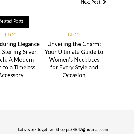
Next Post
Related Posts
BLOG
BLOG
during Elegance
Unveiling the Charm:
 Sterling Silver
Your Ultimate Guide to
ch: A Modern
Women’s Necklaces
 to a Timeless
for Every Style and
Accessory
Occasion
Let’s work together:
Sheizips54547@hotmail.com