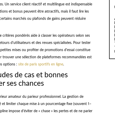
. Un service client réactif et multilingue est indispensable
ons et bonus peuvent être attractifs, mais il faut lire les
r certains marchés ou plafonds de gains peuvent réduire
e critères pondérés aide à classer les opérateurs selon ses
retours d'utilisateurs et des revues spécialisées. Pour tester
etites mises ou profiter de promotions d'essai constitue
our trouver une sélection de plateformes recommandées est
es options :
site de paris sportifs en ligne
.
tudes de cas et bonnes
er ses chances
rieur amateur du parieur professionnel. La gestion de
dié et limiter chaque mise à un pourcentage fixe (souvent 1–
pline impose d'éviter de « chase » les pertes et de ne parier