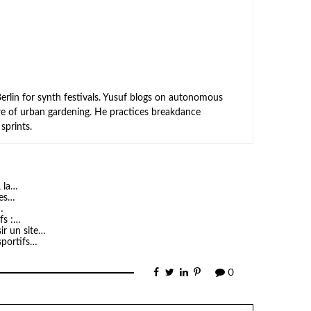
rlin for synth festivals. Yusuf blogs on autonomous
ure of urban gardening. He practices breakdance
sprints.
, la…
res…
…
ifs :…
ir un site…
sportifs…
0