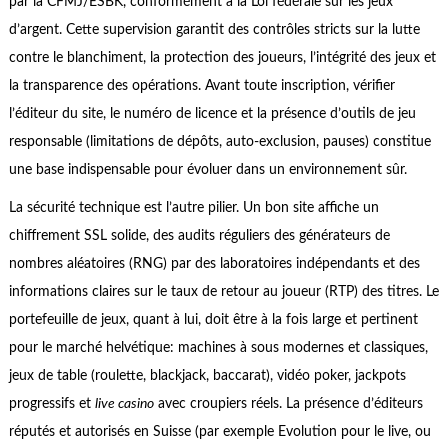
par la CFMJ/ESBK, conformément à la Loi fédérale sur les jeux
d’argent. Cette supervision garantit des contrôles stricts sur la lutte
contre le blanchiment, la protection des joueurs, l’intégrité des jeux et
la transparence des opérations. Avant toute inscription, vérifier
l’éditeur du site, le numéro de licence et la présence d’outils de jeu
responsable (limitations de dépôts, auto-exclusion, pauses) constitue
une base indispensable pour évoluer dans un environnement sûr.
La sécurité technique est l’autre pilier. Un bon site affiche un
chiffrement SSL solide, des audits réguliers des générateurs de
nombres aléatoires (RNG) par des laboratoires indépendants et des
informations claires sur le taux de retour au joueur (RTP) des titres. Le
portefeuille de jeux, quant à lui, doit être à la fois large et pertinent
pour le marché helvétique: machines à sous modernes et classiques,
jeux de table (roulette, blackjack, baccarat), vidéo poker, jackpots
progressifs et
live casino
avec croupiers réels. La présence d’éditeurs
réputés et autorisés en Suisse (par exemple Evolution pour le live, ou