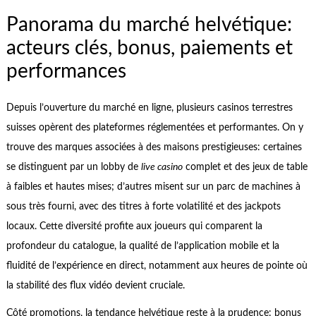
Panorama du marché helvétique:
acteurs clés, bonus, paiements et
performances
Depuis l’ouverture du marché en ligne, plusieurs casinos terrestres
suisses opèrent des plateformes réglementées et performantes. On y
trouve des marques associées à des maisons prestigieuses: certaines
se distinguent par un lobby de
live casino
complet et des jeux de table
à faibles et hautes mises; d’autres misent sur un parc de machines à
sous très fourni, avec des titres à forte volatilité et des jackpots
locaux. Cette diversité profite aux joueurs qui comparent la
profondeur du catalogue, la qualité de l’application mobile et la
fluidité de l’expérience en direct, notamment aux heures de pointe où
la stabilité des flux vidéo devient cruciale.
Côté promotions, la tendance helvétique reste à la prudence: bonus