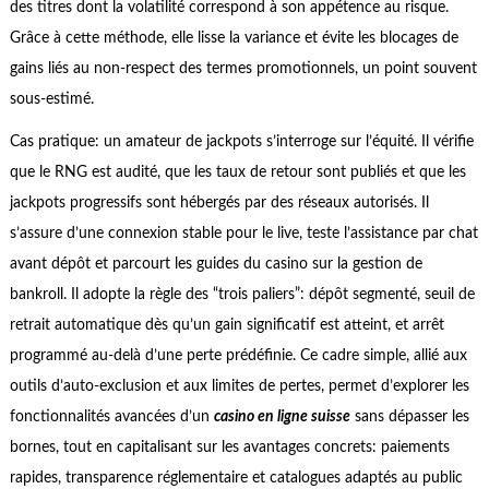
des titres dont la volatilité correspond à son appétence au risque.
Grâce à cette méthode, elle lisse la variance et évite les blocages de
gains liés au non-respect des termes promotionnels, un point souvent
sous-estimé.
Cas pratique: un amateur de jackpots s’interroge sur l’équité. Il vérifie
que le RNG est audité, que les taux de retour sont publiés et que les
jackpots progressifs sont hébergés par des réseaux autorisés. Il
s’assure d’une connexion stable pour le live, teste l’assistance par chat
avant dépôt et parcourt les guides du casino sur la gestion de
bankroll. Il adopte la règle des “trois paliers”: dépôt segmenté, seuil de
retrait automatique dès qu’un gain significatif est atteint, et arrêt
programmé au-delà d’une perte prédéfinie. Ce cadre simple, allié aux
outils d’auto-exclusion et aux limites de pertes, permet d’explorer les
fonctionnalités avancées d’un
casino en ligne suisse
sans dépasser les
bornes, tout en capitalisant sur les avantages concrets: paiements
rapides, transparence réglementaire et catalogues adaptés au public