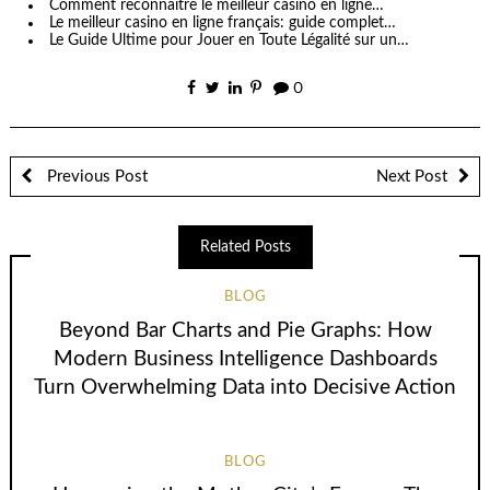
Comment reconnaître le meilleur casino en ligne…
Le meilleur casino en ligne français: guide complet…
Le Guide Ultime pour Jouer en Toute Légalité sur un…
0
Previous Post
Next Post
Related Posts
BLOG
Beyond Bar Charts and Pie Graphs: How
Modern Business Intelligence Dashboards
Turn Overwhelming Data into Decisive Action
BLOG