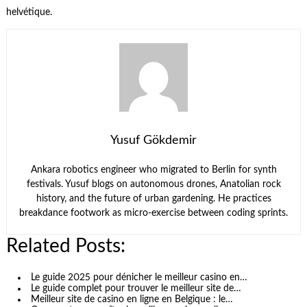
helvétique.
Yusuf Gökdemir
Ankara robotics engineer who migrated to Berlin for synth
festivals. Yusuf blogs on autonomous drones, Anatolian rock
history, and the future of urban gardening. He practices
breakdance footwork as micro-exercise between coding sprints.
Related Posts:
Le guide 2025 pour dénicher le meilleur casino en…
Le guide complet pour trouver le meilleur site de…
Meilleur site de casino en ligne en Belgique : le…