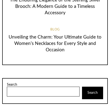
The Enduring Elegance of the Sterling Silver
Brooch: A Modern Guide to a Timeless
Accessory
BLOG
Unveiling the Charm: Your Ultimate Guide to
Women’s Necklaces for Every Style and
Occasion
Search
Search