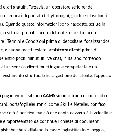
e giri gratuiti. Tuttavia, un operatore serio rende
: requisiti di puntata (playthrough), giochi esclusi, limiti
nus. Quando queste informazioni sono nascoste, scritte in
, ci si trova probabilmente di fronte a un sito meno
e i Termini e Condizioni prima di depositare, focalizzandosi
e, è buona prassi testare l’
assistenza clienti
prima di
de entro pochi minuti in live chat, in italiano, fornendo
 di un servizio clienti multilingue e competente è un
investimento strutturale nella gestione del cliente, l’opposto
i pagamento
. I
siti non AAMS sicuri
offrono circuiti noti e
card, portafogli elettronici come Skrill e Neteller, bonifico
a varietà è positiva, ma ciò che conta davvero è la velocità e
rme è rappresentato da continue richieste di documenti
mpistiche che si dilatano in modo ingiustificato o, peggio,