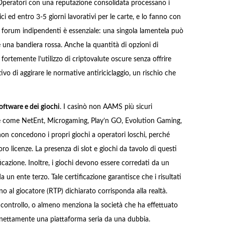
o. Operatori con una reputazione consolidata processano i
ici ed entro 3-5 giorni lavorativi per le carte, e lo fanno con
su forum indipendenti è essenziale: una singola lamentela può
è una bandiera rossa. Anche la quantità di opzioni di
 fortemente l’utilizzo di criptovalute oscure senza offrire
ivo di aggirare le normative antiriciclaggio, un rischio che
software e dei giochi
. I casinò non AAMS più sicuri
le come NetEnt, Microgaming, Play’n GO, Evolution Gaming,
non concedono i propri giochi a operatori loschi, perché
oro licenze. La presenza di slot e giochi da tavolo di questi
ficazione. Inoltre, i giochi devono essere corredati da un
 un ente terzo. Tale certificazione garantisce che i risultati
no al giocatore (RTP) dichiarato corrisponda alla realtà.
 controllo, o almeno menziona la società che ha effettuato
e nettamente una piattaforma seria da una dubbia.