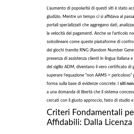
L’aumento di popolarità di questi siti è stato a
giudizio. Mentre un tempo ci si affidava al pass
portali specializzati che aggregano dati, analiz
la velocità dei pagamenti. Anche se l’articolo n
sottolineare come queste piattaforme di confronto
dei giochi tramite RNG (Random Number Genera
presenza di assistenza clienti in lingua italiana 
del sigillo ADM, diventano il vero certificato di g
superare l’equazione “non AAMS = pericoloso” per
forma sulla base di evidenze concrete. I
siti no
a una domanda di libertà che il sistema conces
cercati con il giusto approccio, fatto di studio 
Criteri Fondamentali p
Affidabili: Dalla Licenza