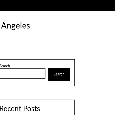
 Angeles
Search
Search
Recent Posts