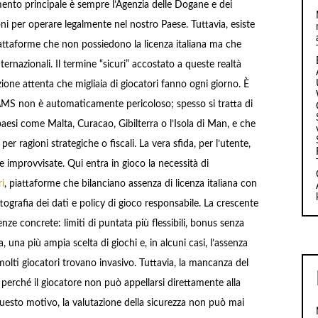
rimento principale è sempre l’Agenzia delle Dogane e dei
ni per operare legalmente nel nostro Paese. Tuttavia, esiste
iattaforme che non possiedono la licenza italiana ma che
ternazionali. Il termine “sicuri” accostato a queste realtà
ione attenta che migliaia di giocatori fanno ogni giorno. È
S non è automaticamente pericoloso; spesso si tratta di
paesi come Malta, Curacao, Gibilterra o l’Isola di Man, e che
 ragioni strategiche o fiscali. La vera sfida, per l’utente,
e improvvisate. Qui entra in gioco la necessità di
i
, piattaforme che bilanciano assenza di licenza italiana con
ttografia dei dati e policy di gioco responsabile. La crescente
ze concrete: limiti di puntata più flessibili, bonus senza
, una più ampia scelta di giochi e, in alcuni casi, l’assenza
molti giocatori trovano invasivo. Tuttavia, la mancanza del
erché il giocatore non può appellarsi direttamente alla
questo motivo, la valutazione della sicurezza non può mai