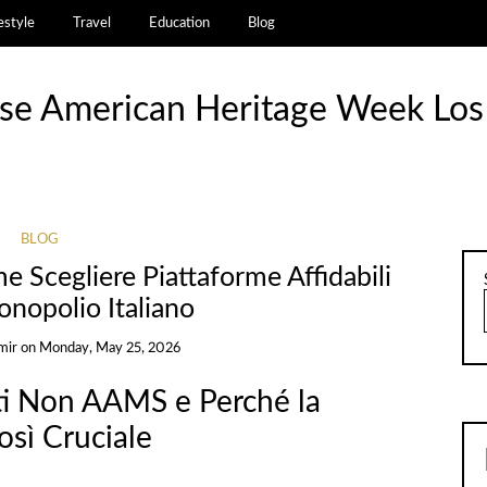
estyle
Travel
Education
Blog
se American Heritage Week Los
BLOG
 Scegliere Piattaforme Affidabili
onopolio Italiano
mir
on
Monday, May 25, 2026
ti Non AAMS e Perché la
osì Cruciale