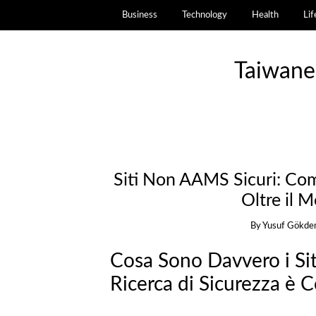
Business
Technology
Health
Lif
Taiwane
Siti Non AAMS Sicuri: Come
Oltre il M
By
Yusuf Gökde
Cosa Sono Davvero i Si
Ricerca di Sicurezza è C