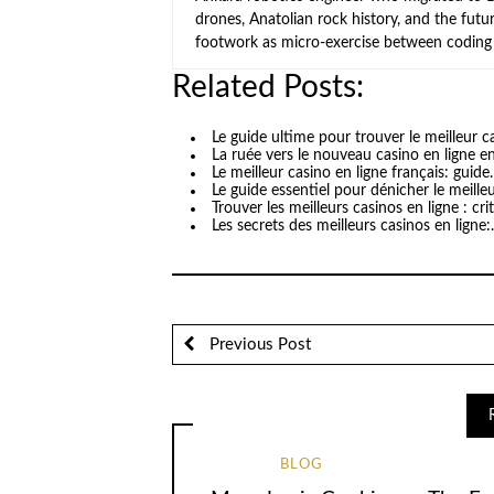
drones, Anatolian rock history, and the fut
footwork as micro-exercise between coding 
Related Posts:
Le guide ultime pour trouver le meilleur 
La ruée vers le nouveau casino en ligne e
Le meilleur casino en ligne français: guid
Le guide essentiel pour dénicher le meill
Trouver les meilleurs casinos en ligne : cri
Les secrets des meilleurs casinos en ligne
Previous Post
BLOG