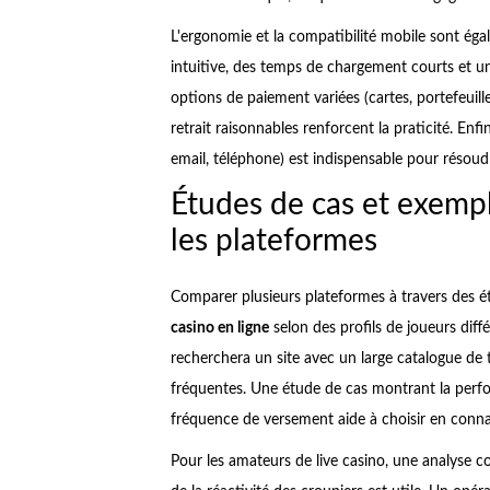
L'ergonomie et la compatibilité mobile sont égal
intuitive, des temps de chargement courts et u
options de paiement variées (cartes, portefeuill
retrait raisonnables renforcent la praticité. Enfi
email, téléphone) est indispensable pour résoud
Études de cas et exemp
les plateformes
Comparer plusieurs plateformes à travers des é
casino en ligne
selon des profils de joueurs diff
recherchera un site avec un large catalogue de 
fréquentes. Une étude de cas montrant la perf
fréquence de versement aide à choisir en conna
Pour les amateurs de live casino, une analyse co