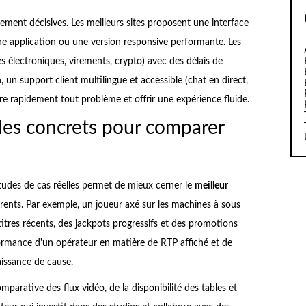
ement décisives. Les meilleurs sites proposent une interface
ne application ou une version responsive performante. Les
es électroniques, virements, crypto) avec des délais de
n, un support client multilingue et accessible (chat en direct,
re rapidement tout problème et offrir une expérience fluide.
les concrets pour comparer
tudes de cas réelles permet de mieux cerner le
meilleur
érents. Par exemple, un joueur axé sur les machines à sous
titres récents, des jackpots progressifs et des promotions
ormance d'un opérateur en matière de RTP affiché et de
issance de cause.
mparative des flux vidéo, de la disponibilité des tables et