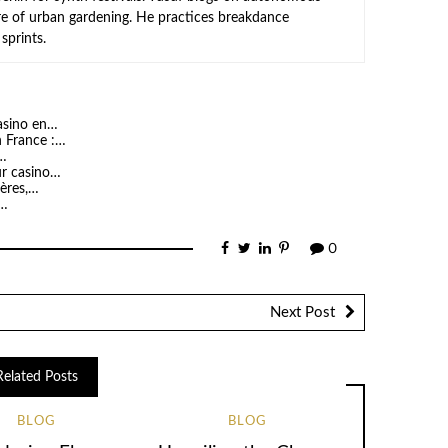
ure of urban gardening. He practices breakdance
sprints.
casino en…
n France :…
e…
eur casino…
tères,…
:…
0
Next Post
Related Posts
BLOG
BLOG