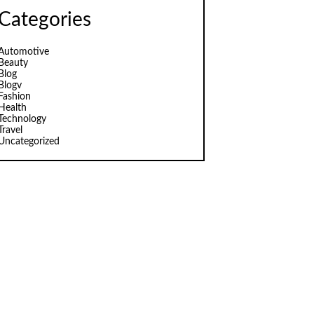
Categories
Automotive
Beauty
Blog
Blogv
Fashion
Health
Technology
Travel
Uncategorized