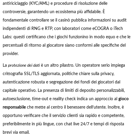
antiriciclaggio (KYC/AML) e procedure di risoluzione delle
controversie, garantendo un ecosistema più affidabile. È
fondamentale controllare se il casinò pubblica informazioni su audit
indipendenti di RNG e RTP, con laboratori come eCOGRA o iTech
Labs: questi certificano che i giochi funzionino in modo equo e che le
percentuali di ritorno al giocatore siano conformi alle specifiche del
provider.
La
protezione dei dati
è un altro pilastro. Un operatore serio impiega
crittografia SSL/TLS aggiornata, politiche chiare sulla privacy,
autenticazione robusta e segregazione dei fondi dei giocatori dal
capitale operativo. La presenza di limiti di deposito personalizzabili,
autoesclusione, time-out e reality check indica un approccio al
gioco
responsabile
che mette al centro il benessere dell’utente. Inoltre, è
opportuno verificare che il servizio clienti sia rapido e competente,
preferibilmente in più lingue, con chat live 24/7 e tempi di risposta
brevi via email.