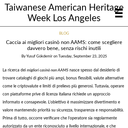
Taiwanese American Heritage
Week Los Angeles
BLOG
Caccia ai migliori casinò non AAMS: come scegliere
davvero bene, senza rischi inutili
By
Yusuf Gökdemir
on
Tuesday, September 23, 2025
La ricerca dei
migliori casinò non AAMS
nasce spesso dal desiderio di
trovare cataloghi di giochi più ampi, bonus flessibili, valute alternative
come le criptovalute e limiti di prelievo più generosi. Tuttavia, operare
con piattaforme prive di licenza italiana richiede un approccio
informato e consapevole. L’obiettivo è massimizzare divertimento e
valore mantenendo priorità su sicurezza, trasparenza e responsabilità.
Prima di tutto, occorre verificare che l’operatore sia regolarmente
autorizzato da un ente riconosciuto a livello internazionale, e che