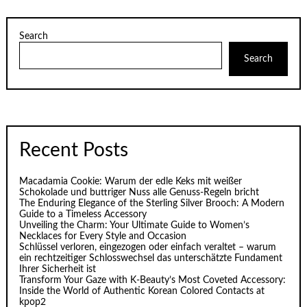
Search
Search
Recent Posts
Macadamia Cookie: Warum der edle Keks mit weißer
Schokolade und buttriger Nuss alle Genuss-Regeln bricht
The Enduring Elegance of the Sterling Silver Brooch: A Modern
Guide to a Timeless Accessory
Unveiling the Charm: Your Ultimate Guide to Women’s
Necklaces for Every Style and Occasion
Schlüssel verloren, eingezogen oder einfach veraltet – warum
ein rechtzeitiger Schlosswechsel das unterschätzte Fundament
Ihrer Sicherheit ist
Transform Your Gaze with K‑Beauty’s Most Coveted Accessory:
Inside the World of Authentic Korean Colored Contacts at
kpop2