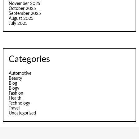
November 2025
October 2025
September 2025
August 2025
July 2025
Categories
Automotive
Beauty
Blog
Blogv
Fashion
Health
Technology
Travel
Uncategorized