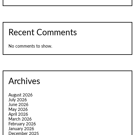
Recent Comments
No comments to show.
Archives
August 2026
July 2026
June 2026
May 2026
April 2026
March 2026
February 2026
January 2026
December 2025