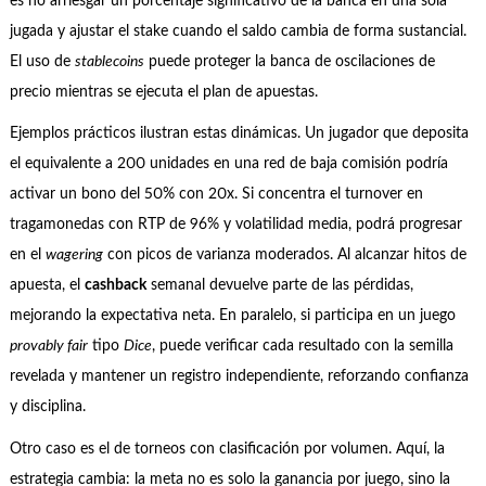
es no arriesgar un porcentaje significativo de la banca en una sola
jugada y ajustar el stake cuando el saldo cambia de forma sustancial.
El uso de
stablecoins
puede proteger la banca de oscilaciones de
precio mientras se ejecuta el plan de apuestas.
Ejemplos prácticos ilustran estas dinámicas. Un jugador que deposita
el equivalente a 200 unidades en una red de baja comisión podría
activar un bono del 50% con 20x. Si concentra el turnover en
tragamonedas con RTP de 96% y volatilidad media, podrá progresar
en el
wagering
con picos de varianza moderados. Al alcanzar hitos de
apuesta, el
cashback
semanal devuelve parte de las pérdidas,
mejorando la expectativa neta. En paralelo, si participa en un juego
provably fair
tipo
Dice
, puede verificar cada resultado con la semilla
revelada y mantener un registro independiente, reforzando confianza
y disciplina.
Otro caso es el de torneos con clasificación por volumen. Aquí, la
estrategia cambia: la meta no es solo la ganancia por juego, sino la