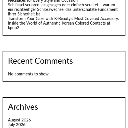
Necklaces for Every Style and Occasion
Schlüssel verloren, eingezogen oder einfach veraltet – warum
ein rechtzeitiger Schlosswechsel das unterschätzte Fundament
Ihrer Sicherheit ist
Transform Your Gaze with K‑Beauty’s Most Coveted Accessory:
Inside the World of Authentic Korean Colored Contacts at
kpop2
Recent Comments
No comments to show.
Archives
August 2026
July 2026