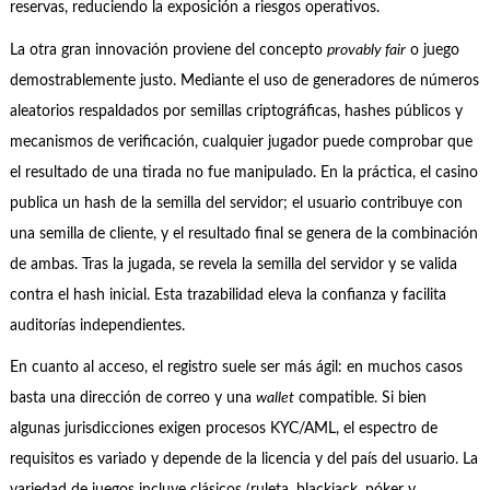
reservas, reduciendo la exposición a riesgos operativos.
La otra gran innovación proviene del concepto
provably fair
o juego
demostrablemente justo. Mediante el uso de generadores de números
aleatorios respaldados por semillas criptográficas, hashes públicos y
mecanismos de verificación, cualquier jugador puede comprobar que
el resultado de una tirada no fue manipulado. En la práctica, el casino
publica un hash de la semilla del servidor; el usuario contribuye con
una semilla de cliente, y el resultado final se genera de la combinación
de ambas. Tras la jugada, se revela la semilla del servidor y se valida
contra el hash inicial. Esta trazabilidad eleva la confianza y facilita
auditorías independientes.
En cuanto al acceso, el registro suele ser más ágil: en muchos casos
basta una dirección de correo y una
wallet
compatible. Si bien
algunas jurisdicciones exigen procesos KYC/AML, el espectro de
requisitos es variado y depende de la licencia y del país del usuario. La