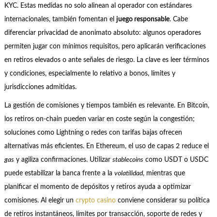
KYC. Estas medidas no solo alinean al operador con estándares
internacionales, también fomentan el
juego responsable
. Cabe
diferenciar privacidad de anonimato absoluto: algunos operadores
permiten jugar con mínimos requisitos, pero aplicarán verificaciones
en retiros elevados o ante señales de riesgo. La clave es leer términos
y condiciones, especialmente lo relativo a bonos, límites y
jurisdicciones admitidas.
La gestión de comisiones y tiempos también es relevante. En Bitcoin,
los retiros on-chain pueden variar en coste según la congestión;
soluciones como Lightning o redes con tarifas bajas ofrecen
alternativas más eficientes. En Ethereum, el uso de capas 2 reduce el
gas
y agiliza confirmaciones. Utilizar
stablecoins
como USDT o USDC
puede estabilizar la banca frente a la
volatilidad
, mientras que
planificar el momento de depósitos y retiros ayuda a optimizar
comisiones. Al elegir un
crypto casino
conviene considerar su política
de retiros instantáneos, límites por transacción, soporte de redes y