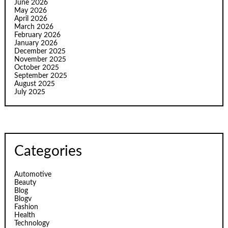
June 2026
May 2026
April 2026
March 2026
February 2026
January 2026
December 2025
November 2025
October 2025
September 2025
August 2025
July 2025
Categories
Automotive
Beauty
Blog
Blogv
Fashion
Health
Technology