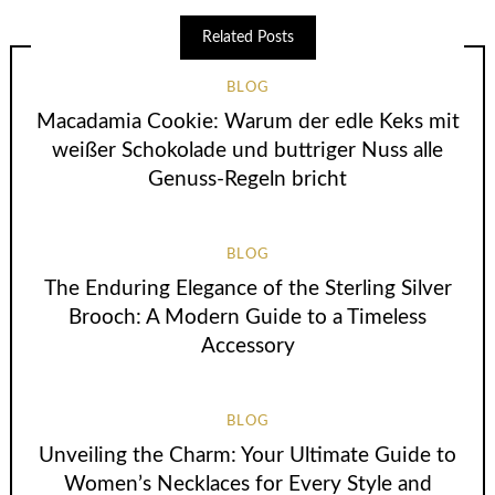
Related Posts
BLOG
Macadamia Cookie: Warum der edle Keks mit
weißer Schokolade und buttriger Nuss alle
Genuss-Regeln bricht
BLOG
The Enduring Elegance of the Sterling Silver
Brooch: A Modern Guide to a Timeless
Accessory
BLOG
Unveiling the Charm: Your Ultimate Guide to
Women’s Necklaces for Every Style and