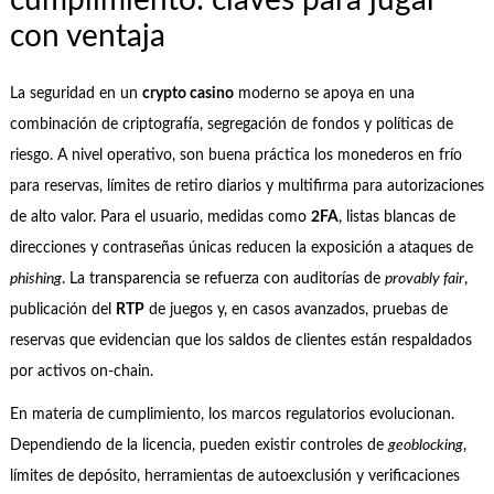
cumplimiento: claves para jugar
con ventaja
La seguridad en un
crypto casino
moderno se apoya en una
combinación de criptografía, segregación de fondos y políticas de
riesgo. A nivel operativo, son buena práctica los monederos en frío
para reservas, límites de retiro diarios y multifirma para autorizaciones
de alto valor. Para el usuario, medidas como
2FA
, listas blancas de
direcciones y contraseñas únicas reducen la exposición a ataques de
phishing
. La transparencia se refuerza con auditorías de
provably fair
,
publicación del
RTP
de juegos y, en casos avanzados, pruebas de
reservas que evidencian que los saldos de clientes están respaldados
por activos on-chain.
En materia de cumplimiento, los marcos regulatorios evolucionan.
Dependiendo de la licencia, pueden existir controles de
geoblocking
,
límites de depósito, herramientas de autoexclusión y verificaciones