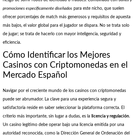
riesgo de sufrir robos de identidad o fraudes. Combinado con
bonos y
promociones específicamente diseñados
para este nicho, que suelen
ofrecer porcentajes de match más generosos y requisitos de apuesta
más bajos, el valor global para el jugador se dispara. No se trata solo
de jugar; se trata de hacerlo con mayor inteligencia, seguridad y
eficiencia.
Cómo Identificar los Mejores
Casinos con Criptomonedas en el
Mercado Español
Navigar por el creciente mundo de los casinos con criptomonedas
puede ser abrumador. La clave para una experiencia segura y
satisfactoria reside en saber seleccionar la plataforma correcta. El
criterio más importante, sin lugar a dudas, es la
licencia y regulación
.
Un casino legítimo debe operar bajo una licencia emitida por una
autoridad reconocida, como la Dirección General de Ordenación del