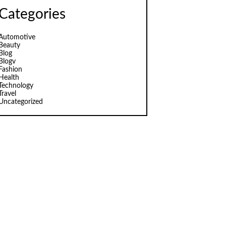
Categories
Automotive
Beauty
Blog
Blogv
Fashion
Health
Technology
Travel
Uncategorized