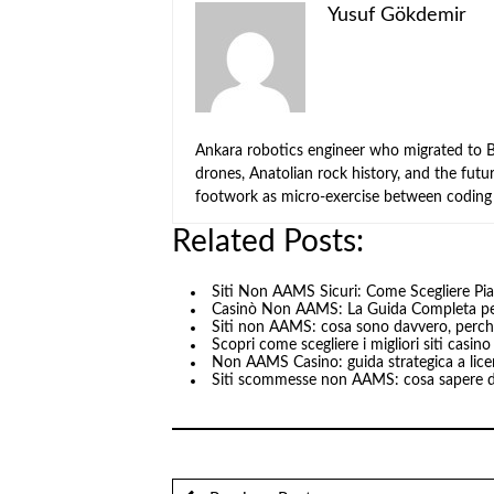
Yusuf Gökdemir
Ankara robotics engineer who migrated to Be
drones, Anatolian rock history, and the fut
footwork as micro-exercise between coding 
Related Posts:
Siti Non AAMS Sicuri: Come Scegliere Pi
Casinò Non AAMS: La Guida Completa pe
Siti non AAMS: cosa sono davvero, perc
Scopri come scegliere i migliori siti casi
Non AAMS Casino: guida strategica a lic
Siti scommesse non AAMS: cosa sapere 