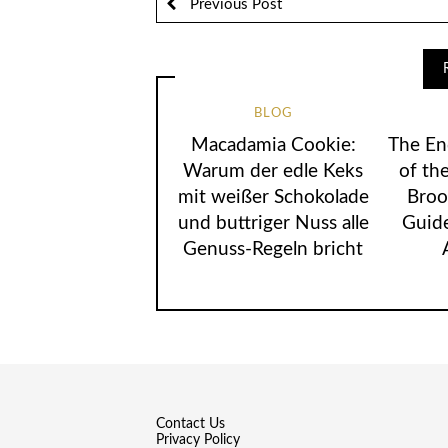
Previous Post
BLOG
Macadamia Cookie:
The En
Warum der edle Keks
of the
mit weißer Schokolade
Broo
und buttriger Nuss alle
Guide
Genuss-Regeln bricht
Contact Us
Privacy Policy