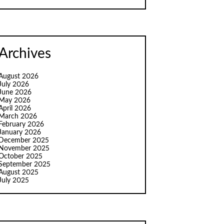
Archives
August 2026
July 2026
June 2026
May 2026
April 2026
March 2026
February 2026
January 2026
December 2025
November 2025
October 2025
September 2025
August 2025
July 2025