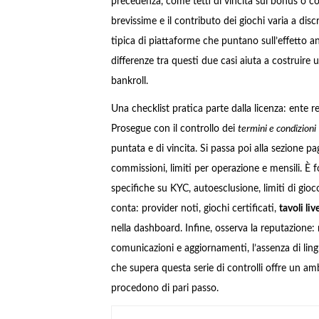
precedenza, come tetti di vincita sul bonus o c
brevissime e il contributo dei giochi varia a dis
tipica di piattaforme che puntano sull’effetto a
differenze tra questi due casi aiuta a costruire u
bankroll.
Una checklist pratica parte dalla licenza: ente r
Prosegue con il controllo dei
termini e condizioni
puntata e di vincita. Si passa poi alla sezione p
commissioni, limiti per operazione e mensili. È
specifiche su KYC, autoesclusione, limiti di gio
conta: provider noti, giochi certificati,
tavoli liv
nella dashboard. Infine, osserva la reputazione:
comunicazioni e aggiornamenti, l’assenza di lingu
che supera questa serie di controlli offre un am
procedono di pari passo.