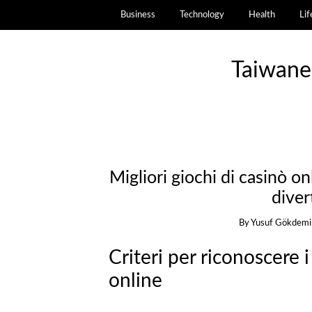
Business
Technology
Health
Lif
Taiwane
Migliori giochi di casinò on
diver
By
Yusuf Gökdemi
Criteri per riconoscere i
online