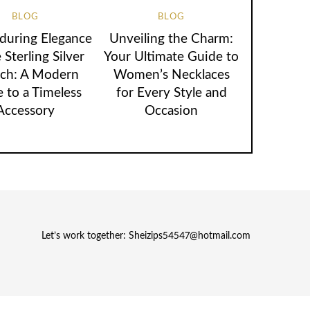
BLOG
BLOG
during Elegance
Unveiling the Charm:
 Sterling Silver
Your Ultimate Guide to
ch: A Modern
Women’s Necklaces
 to a Timeless
for Every Style and
Accessory
Occasion
Let’s work together:
Sheizips54547@hotmail.com