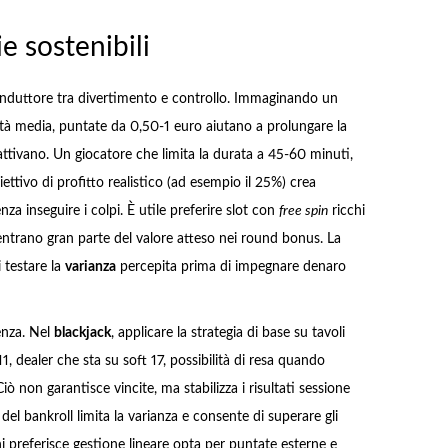
e sostenibili
 conduttore tra divertimento e controllo. Immaginando un
ità media, puntate da 0,50-1 euro aiutano a prolungare la
ttivano. Un giocatore che limita la durata a 45-60 minuti,
ttivo di profitto realistico (ad esempio il 25%) crea
za inseguire i colpi. È utile preferire slot con
free spin
ricchi
ntrano gran parte del valore atteso nei round bonus. La
 testare la
varianza
percepita prima di impegnare denaro
enza. Nel
blackjack
, applicare la strategia di base su tavoli
1, dealer che sta su soft 17, possibilità di resa quando
ò non garantisce vincite, ma stabilizza i risultati sessione
del bankroll limita la varianza e consente di superare gli
hi preferisce gestione lineare opta per puntate esterne e