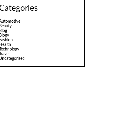
Categories
Automotive
Beauty
Blog
Blogv
Fashion
Health
Technology
Travel
Uncategorized