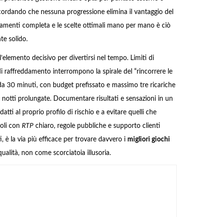
icordando che nessuna progressione elimina il vantaggio del
gamenti completa e le scelte ottimali mano per mano è ciò
e solido.
l’elemento decisivo per divertirsi nel tempo. Limiti di
di raffreddamento interrompono la spirale del “rincorrere le
 da 30 minuti, con budget prefissato e massimo tre ricariche
elle notti prolungate. Documentare risultati e sensazioni in un
atti al proprio profilo di rischio e a evitare quelli che
toli con
RTP
chiaro, regole pubbliche e supporto clienti
ti, è la via più efficace per trovare davvero i
migliori giochi
ualità, non come scorciatoia illusoria.