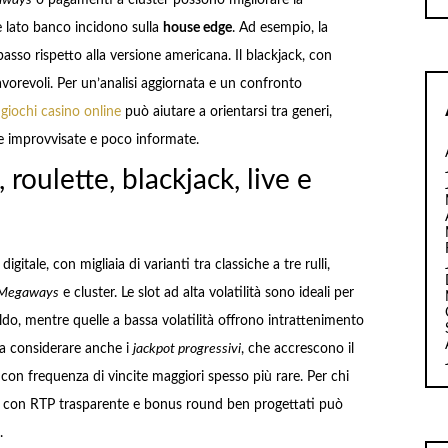
e lato banco incidono sulla
house edge
. Ad esempio, la
sso rispetto alla versione americana. Il blackjack, con
ù favorevoli. Per un’analisi aggiornata e un confronto
 giochi casino online
può aiutare a orientarsi tra generi,
te improvvisate e poco informate.
 roulette, blackjack, live e
igitale, con migliaia di varianti tra classiche a tre rulli,
Megaways
e cluster. Le slot ad alta volatilità sono ideali per
saldo, mentre quelle a bassa volatilità offrono intrattenimento
Da considerare anche i
jackpot progressivi
, che accrescono il
on frequenza di vincite maggiori spesso più rare. Per chi
lo con RTP trasparente e bonus round ben progettati può
.