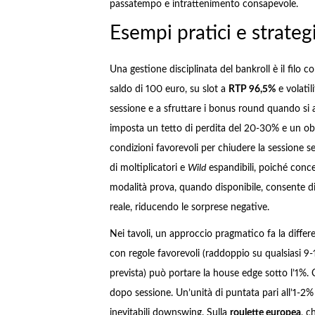
passatempo e intrattenimento consapevole.
Esempi pratici e strategi
Una gestione disciplinata del bankroll è il filo
saldo di 100 euro, su slot a
RTP 96,5%
e volatil
sessione e a sfruttare i bonus round quando si a
imposta un tetto di perdita del 20-30% e un obie
condizioni favorevoli per chiudere la sessione sen
di moltiplicatori e
Wild
espandibili, poiché conce
modalità prova, quando disponibile, consente di
reale, riducendo le sorprese negative.
Nei tavoli, un approccio pragmatico fa la differ
con regole favorevoli (raddoppio su qualsiasi 9-1
prevista) può portare la house edge sotto l’1%. Ci
dopo sessione. Un’unità di puntata pari all’1-2% 
inevitabili downswing. Sulla
roulette europea
, c