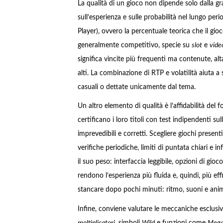
La qualità di un gioco non dipende solo dalla gr
sull’esperienza e sulle probabilità nel lungo peri
Player), ovvero la percentuale teorica che il gioc
generalmente competitivo, specie su
slot
e
vide
significa vincite più frequenti ma contenute, alt
alti. La combinazione di RTP e volatilità aiuta a s
casuali o dettate unicamente dal tema.
Un altro elemento di qualità è l’affidabilità del f
certificano i loro titoli con test indipendenti sull
imprevedibili e corretti. Scegliere giochi presen
verifiche periodiche, limiti di puntata chiari e 
il suo peso: interfaccia leggibile, opzioni di gi
rendono l’esperienza più fluida e, quindi, più ef
stancare dopo pochi minuti: ritmo, suoni e anima
Infine, conviene valutare le meccaniche esclusive
moltiplicatori
, simboli
Wild
e funzioni come
Meg