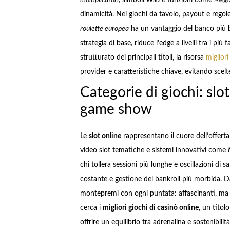
dinamicità. Nei giochi da tavolo, payout e regol
roulette europea
ha un vantaggio del banco più ba
strategia di base, riduce l’edge a livelli tra i pi
strutturato dei principali titoli, la risorsa
migliori
provider e caratteristiche chiave, evitando scel
Categorie di giochi: slot,
game show
Le
slot online
rappresentano il cuore dell’offerta d
video slot tematiche e sistemi innovativi come
chi tollera sessioni più lunghe e oscillazioni di 
costante e gestione del bankroll più morbida. 
montepremi con ogni puntata: affascinanti, ma c
cerca i
migliori giochi di casinò online
, un tito
offrire un equilibrio tra adrenalina e sostenibilità