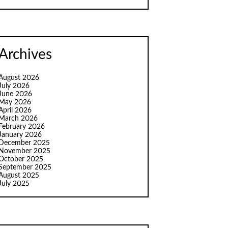
Archives
August 2026
July 2026
June 2026
May 2026
April 2026
March 2026
February 2026
January 2026
December 2025
November 2025
October 2025
September 2025
August 2025
July 2025