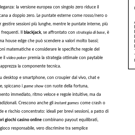
eleganza: la versione europea con singolo zero riduce il
ricana a doppio zero. Le puntate esterne come rosso/nero o
per gestire sessioni più lunghe, mentre le puntate interne, più
frequenti. Il
blackjack
, se affrontato con
strategia di base
, è
a una house edge che può scendere a valori molto bassi;
ioni matematiche e considerare le specifiche regole del
e il
video poker
premia la strategia ottimale con paytable
hi apprezza la componente tecnica.
su desktop e smartphone, con croupier dal vivo, chat e
te, spiccano i
game show
con ruote della fortuna,
mento immediato, ritmo veloce e regole intuitive, ma da
radizionali. Crescono anche gli
instant games
come crash o
de e rischio concentrato: ideali per brevi sessioni, a patto di
ori giochi casino online
combinano payout equilibrati,
 gioco responsabile, vero discrimine tra semplice