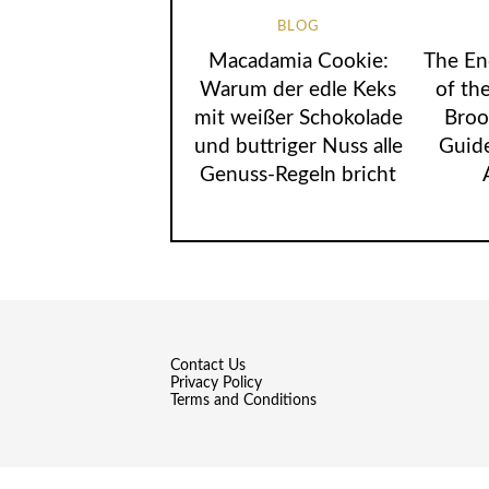
BLOG
Macadamia Cookie:
The En
Warum der edle Keks
of the
mit weißer Schokolade
Broo
und buttriger Nuss alle
Guide
Genuss-Regeln bricht
Contact Us
Privacy Policy
Terms and Conditions