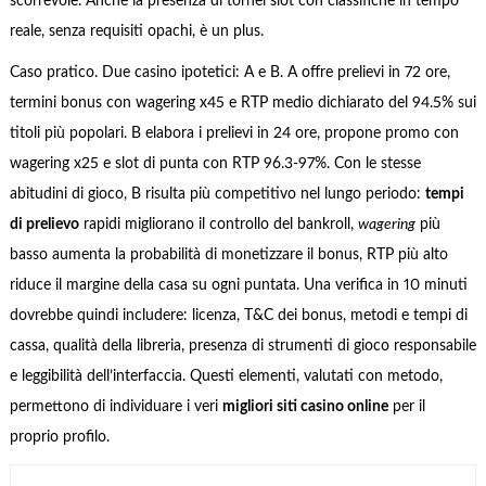
scorrevole. Anche la presenza di tornei slot con classifiche in tempo
reale, senza requisiti opachi, è un plus.
Caso pratico. Due casino ipotetici: A e B. A offre prelievi in 72 ore,
termini bonus con wagering x45 e RTP medio dichiarato del 94.5% sui
titoli più popolari. B elabora i prelievi in 24 ore, propone promo con
wagering x25 e slot di punta con RTP 96.3-97%. Con le stesse
abitudini di gioco, B risulta più competitivo nel lungo periodo:
tempi
di prelievo
rapidi migliorano il controllo del bankroll,
wagering
più
basso aumenta la probabilità di monetizzare il bonus, RTP più alto
riduce il margine della casa su ogni puntata. Una verifica in 10 minuti
dovrebbe quindi includere: licenza, T&C dei bonus, metodi e tempi di
cassa, qualità della libreria, presenza di strumenti di gioco responsabile
e leggibilità dell’interfaccia. Questi elementi, valutati con metodo,
permettono di individuare i veri
migliori siti casino online
per il
proprio profilo.