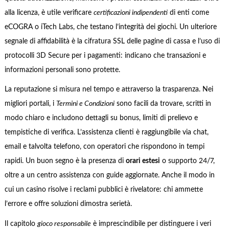
alla licenza, è utile verificare
certificazioni indipendenti
di enti come
eCOGRA o iTech Labs, che testano l’integrità dei giochi. Un ulteriore
segnale di affidabilità è la cifratura SSL delle pagine di cassa e l’uso di
protocolli 3D Secure per i pagamenti: indicano che transazioni e
informazioni personali sono protette.
La reputazione si misura nel tempo e attraverso la trasparenza. Nei
migliori portali, i
Termini e Condizioni
sono facili da trovare, scritti in
modo chiaro e includono dettagli su bonus, limiti di prelievo e
tempistiche di verifica. L’assistenza clienti è raggiungibile via chat,
email e talvolta telefono, con operatori che rispondono in tempi
rapidi. Un buon segno è la presenza di
orari estesi
o supporto 24/7,
oltre a un centro assistenza con guide aggiornate. Anche il modo in
cui un casino risolve i reclami pubblici è rivelatore: chi ammette
l’errore e offre soluzioni dimostra serietà.
Il capitolo
gioco responsabile
è imprescindibile per distinguere i veri