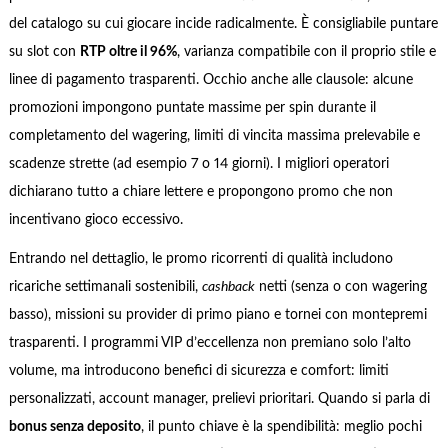
del catalogo su cui giocare incide radicalmente. È consigliabile puntare
su slot con
RTP oltre il 96%
, varianza compatibile con il proprio stile e
linee di pagamento trasparenti. Occhio anche alle clausole: alcune
promozioni impongono puntate massime per spin durante il
completamento del wagering, limiti di vincita massima prelevabile e
scadenze strette (ad esempio 7 o 14 giorni). I migliori operatori
dichiarano tutto a chiare lettere e propongono promo che non
incentivano gioco eccessivo.
Entrando nel dettaglio, le promo ricorrenti di qualità includono
ricariche settimanali sostenibili,
cashback
netti (senza o con wagering
basso), missioni su provider di primo piano e tornei con montepremi
trasparenti. I programmi VIP d’eccellenza non premiano solo l’alto
volume, ma introducono benefici di sicurezza e comfort: limiti
personalizzati, account manager, prelievi prioritari. Quando si parla di
bonus senza deposito
, il punto chiave è la spendibilità: meglio pochi