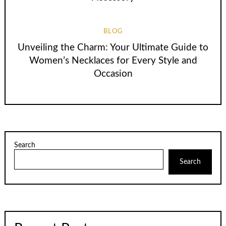
BLOG
Unveiling the Charm: Your Ultimate Guide to
Women’s Necklaces for Every Style and
Occasion
Search
Search