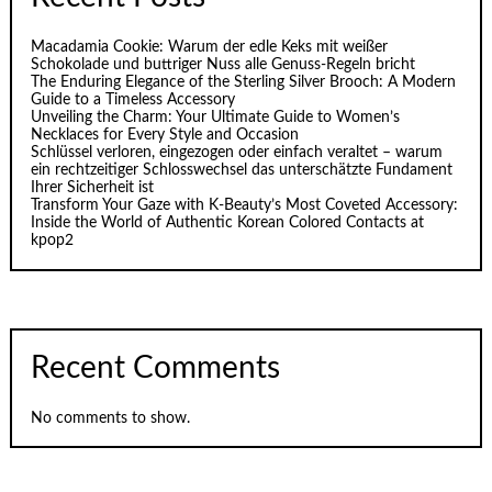
Macadamia Cookie: Warum der edle Keks mit weißer
Schokolade und buttriger Nuss alle Genuss-Regeln bricht
The Enduring Elegance of the Sterling Silver Brooch: A Modern
Guide to a Timeless Accessory
Unveiling the Charm: Your Ultimate Guide to Women’s
Necklaces for Every Style and Occasion
Schlüssel verloren, eingezogen oder einfach veraltet – warum
ein rechtzeitiger Schlosswechsel das unterschätzte Fundament
Ihrer Sicherheit ist
Transform Your Gaze with K‑Beauty’s Most Coveted Accessory:
Inside the World of Authentic Korean Colored Contacts at
kpop2
Recent Comments
No comments to show.