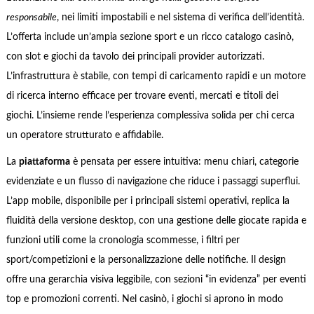
responsabile
, nei limiti impostabili e nel sistema di verifica dell’identità.
L’offerta include un’ampia sezione sport e un ricco catalogo casinò,
con slot e giochi da tavolo dei principali provider autorizzati.
L’infrastruttura è stabile, con tempi di caricamento rapidi e un motore
di ricerca interno efficace per trovare eventi, mercati e titoli dei
giochi. L’insieme rende l’esperienza complessiva solida per chi cerca
un operatore strutturato e affidabile.
La
piattaforma
è pensata per essere intuitiva: menu chiari, categorie
evidenziate e un flusso di navigazione che riduce i passaggi superflui.
L’app mobile, disponibile per i principali sistemi operativi, replica la
fluidità della versione desktop, con una gestione delle giocate rapida e
funzioni utili come la cronologia scommesse, i filtri per
sport/competizioni e la personalizzazione delle notifiche. Il design
offre una gerarchia visiva leggibile, con sezioni “in evidenza” per eventi
top e promozioni correnti. Nel casinò, i giochi si aprono in modo