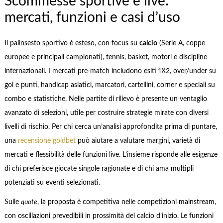
Scommesse sportive e live:
mercati, funzioni e casi d’uso
Il palinsesto sportivo è esteso, con focus su
calcio
(Serie A, coppe
europee e principali campionati), tennis, basket, motori e discipline
internazionali. I mercati pre-match includono esiti 1X2, over/under su
gol e punti, handicap asiatici, marcatori, cartellini, corner e speciali su
combo e statistiche. Nelle partite di rilievo è presente un ventaglio
avanzato di selezioni, utile per costruire strategie mirate con diversi
livelli di rischio. Per chi cerca un’analisi approfondita prima di puntare,
una
recensione goldbet
può aiutare a valutare margini, varietà di
mercati e flessibilità delle funzioni live. L’insieme risponde alle esigenze
di chi preferisce giocate singole ragionate e di chi ama multipli
potenziati su eventi selezionati.
Sulle
quote
, la proposta è competitiva nelle competizioni mainstream,
con oscillazioni prevedibili in prossimità del calcio d’inizio. Le funzioni