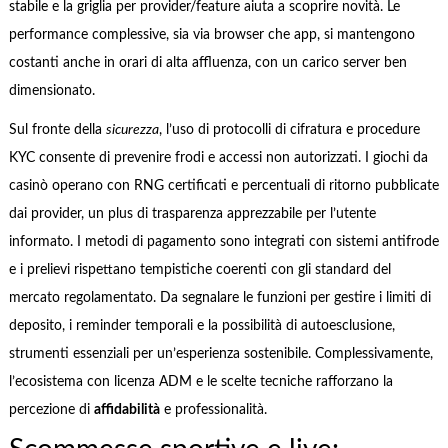
stabile e la griglia per provider/feature aiuta a scoprire novità. Le
performance complessive, sia via browser che app, si mantengono
costanti anche in orari di alta affluenza, con un carico server ben
dimensionato.
Sul fronte della
sicurezza
, l’uso di protocolli di cifratura e procedure
KYC consente di prevenire frodi e accessi non autorizzati. I giochi da
casinò operano con RNG certificati e percentuali di ritorno pubblicate
dai provider, un plus di trasparenza apprezzabile per l’utente
informato. I metodi di pagamento sono integrati con sistemi antifrode
e i prelievi rispettano tempistiche coerenti con gli standard del
mercato regolamentato. Da segnalare le funzioni per gestire i limiti di
deposito, i reminder temporali e la possibilità di autoesclusione,
strumenti essenziali per un’esperienza sostenibile. Complessivamente,
l’ecosistema con licenza ADM e le scelte tecniche rafforzano la
percezione di
affidabilità
e professionalità.