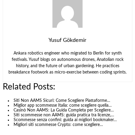
Yusuf Gökdemir
Ankara robotics engineer who migrated to Berlin for synth
festivals. Yusuf blogs on autonomous drones, Anatolian rock
history, and the future of urban gardening. He practices
breakdance footwork as micro-exercise between coding sprints.
Related Posts:
Siti Non AAMS Sicuri: Come Scegliere Piattaforme…
Miglior app scommesse Italia: come scegliere quella…
Casinò Non AAMS: La Guida Completa per Scegliere…
Siti scommesse non AAMS: guida pratica tra licenze,…
Scommesse senza confini: guida ai migliori bookmaker…
Migliori siti scommesse Crypto: come scegliere…