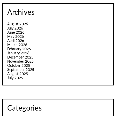
Archives
August 2026
July 2026
June 2026
May 2026
April 2026
March 2026
February 2026
January 2026
December 2025
November 2025
October 2025
September 2025
August 2025
July 2025
Categories