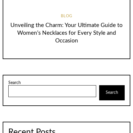
BLOG
Unveiling the Charm: Your Ultimate Guide to
Women’s Necklaces for Every Style and
Occasion
Search
Search
Recent Posts