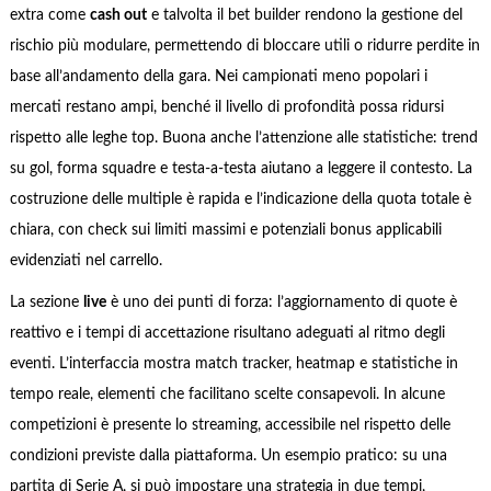
extra come
cash out
e talvolta il bet builder rendono la gestione del
rischio più modulare, permettendo di bloccare utili o ridurre perdite in
base all’andamento della gara. Nei campionati meno popolari i
mercati restano ampi, benché il livello di profondità possa ridursi
rispetto alle leghe top. Buona anche l’attenzione alle statistiche: trend
su gol, forma squadre e testa-a-testa aiutano a leggere il contesto. La
costruzione delle multiple è rapida e l’indicazione della quota totale è
chiara, con check sui limiti massimi e potenziali bonus applicabili
evidenziati nel carrello.
La sezione
live
è uno dei punti di forza: l’aggiornamento di quote è
reattivo e i tempi di accettazione risultano adeguati al ritmo degli
eventi. L’interfaccia mostra match tracker, heatmap e statistiche in
tempo reale, elementi che facilitano scelte consapevoli. In alcune
competizioni è presente lo streaming, accessibile nel rispetto delle
condizioni previste dalla piattaforma. Un esempio pratico: su una
partita di Serie A, si può impostare una strategia in due tempi,