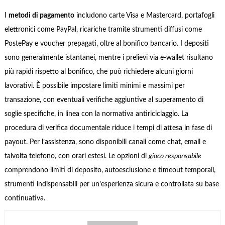
I
metodi di pagamento
includono carte Visa e Mastercard, portafogli
elettronici come PayPal, ricariche tramite strumenti diffusi come
PostePay e voucher prepagati, oltre al bonifico bancario. I depositi
sono generalmente istantanei, mentre i prelievi via e-wallet risultano
più rapidi rispetto al bonifico, che può richiedere alcuni giorni
lavorativi. È possibile impostare limiti minimi e massimi per
transazione, con eventuali verifiche aggiuntive al superamento di
soglie specifiche, in linea con la normativa antiriciclaggio. La
procedura di verifica documentale riduce i tempi di attesa in fase di
payout. Per l’assistenza, sono disponibili canali come chat, email e
talvolta telefono, con orari estesi. Le opzioni di
gioco responsabile
comprendono limiti di deposito, autoesclusione e timeout temporali,
strumenti indispensabili per un’esperienza sicura e controllata su base
continuativa.