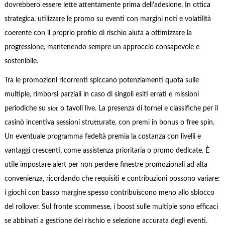
dovrebbero essere lette attentamente prima dell’adesione. In ottica
strategica, utilizzare le promo su eventi con margini noti e volatilità
coerente con il proprio profilo di rischio aiuta a ottimizzare la
progressione, mantenendo sempre un approccio consapevole e
sostenibile.
Tra le promozioni ricorrenti spiccano potenziamenti quota sulle
multiple, rimborsi parziali in caso di singoli esiti errati e missioni
periodiche su
slot
o tavoli live. La presenza di tornei e classifiche per il
casinò incentiva sessioni strutturate, con premi in bonus o free spin.
Un eventuale programma fedeltà premia la costanza con livelli e
vantaggi crescenti, come assistenza prioritaria o promo dedicate. È
utile impostare alert per non perdere finestre promozionali ad alta
convenienza, ricordando che requisiti e contribuzioni possono variare:
i giochi con basso margine spesso contribuiscono meno allo sblocco
del rollover. Sul fronte scommesse, i boost sulle multiple sono efficaci
se abbinati a gestione del rischio e selezione accurata degli eventi.