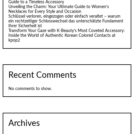
Guide to a Timeless Accessory
Unveiling the Charm: Your Ultimate Guide to Women’s
Necklaces for Every Style and Occasion
Schlüssel verloren, eingezogen oder einfach veraltet – warum
ein rechtzeitiger Schlosswechsel das unterschätzte Fundament
Ihrer Sicherheit ist
Transform Your Gaze with K‑Beauty’s Most Coveted Accessory:
Inside the World of Authentic Korean Colored Contacts at
kpop2
Recent Comments
No comments to show.
Archives