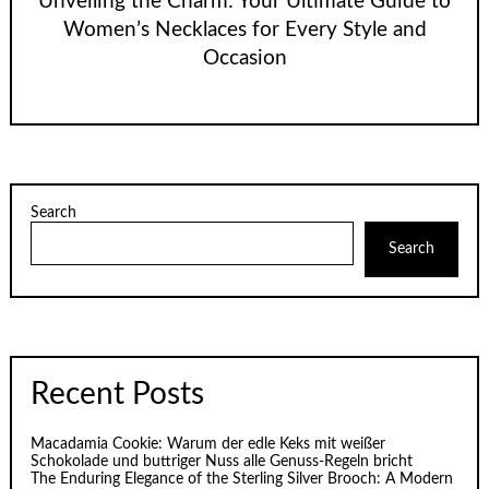
Unveiling the Charm: Your Ultimate Guide to
Women’s Necklaces for Every Style and
Occasion
Search
Search
Recent Posts
Macadamia Cookie: Warum der edle Keks mit weißer
Schokolade und buttriger Nuss alle Genuss-Regeln bricht
The Enduring Elegance of the Sterling Silver Brooch: A Modern