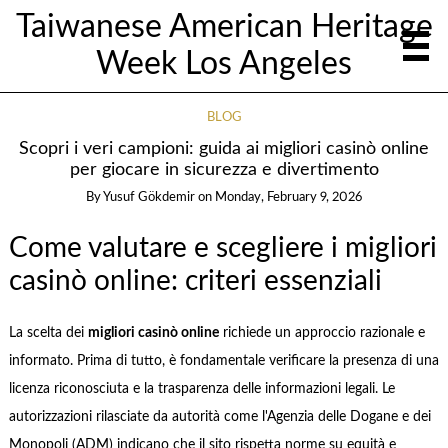
Taiwanese American Heritage
Week Los Angeles
BLOG
Scopri i veri campioni: guida ai migliori casinò online
per giocare in sicurezza e divertimento
By
Yusuf Gökdemir
on
Monday, February 9, 2026
Come valutare e scegliere i migliori
casinò online: criteri essenziali
La scelta dei
migliori casinò online
richiede un approccio razionale e
informato. Prima di tutto, è fondamentale verificare la presenza di una
licenza riconosciuta e la trasparenza delle informazioni legali. Le
autorizzazioni rilasciate da autorità come l'Agenzia delle Dogane e dei
Monopoli (ADM) indicano che il sito rispetta norme su equità e