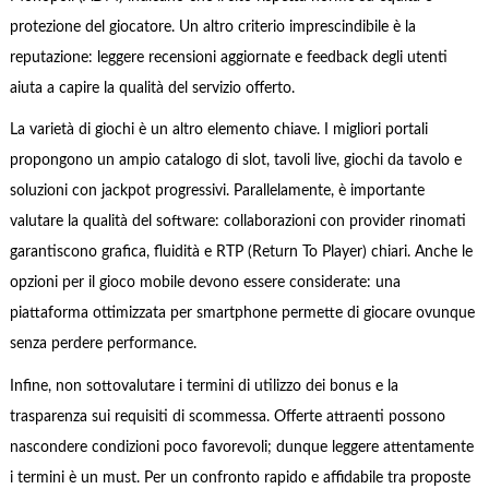
protezione del giocatore. Un altro criterio imprescindibile è la
reputazione: leggere recensioni aggiornate e feedback degli utenti
aiuta a capire la qualità del servizio offerto.
La varietà di giochi è un altro elemento chiave. I migliori portali
propongono un ampio catalogo di slot, tavoli live, giochi da tavolo e
soluzioni con jackpot progressivi. Parallelamente, è importante
valutare la qualità del software: collaborazioni con provider rinomati
garantiscono grafica, fluidità e RTP (Return To Player) chiari. Anche le
opzioni per il gioco mobile devono essere considerate: una
piattaforma ottimizzata per smartphone permette di giocare ovunque
senza perdere performance.
Infine, non sottovalutare i termini di utilizzo dei bonus e la
trasparenza sui requisiti di scommessa. Offerte attraenti possono
nascondere condizioni poco favorevoli; dunque leggere attentamente
i termini è un must. Per un confronto rapido e affidabile tra proposte