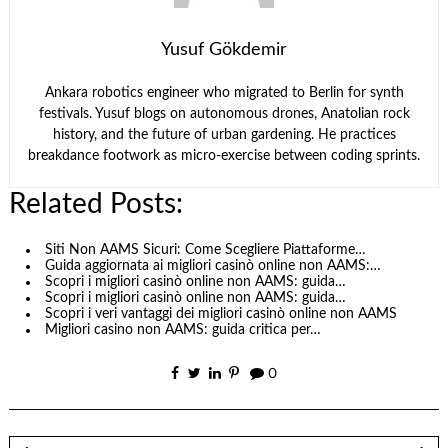
Yusuf Gökdemir
Ankara robotics engineer who migrated to Berlin for synth
festivals. Yusuf blogs on autonomous drones, Anatolian rock
history, and the future of urban gardening. He practices
breakdance footwork as micro-exercise between coding sprints.
Related Posts:
Siti Non AAMS Sicuri: Come Scegliere Piattaforme…
Guida aggiornata ai migliori casinò online non AAMS:…
Scopri i migliori casinò online non AAMS: guida…
Scopri i migliori casinò online non AAMS: guida…
Scopri i veri vantaggi dei migliori casinò online non AAMS
Migliori casino non AAMS: guida critica per…
0